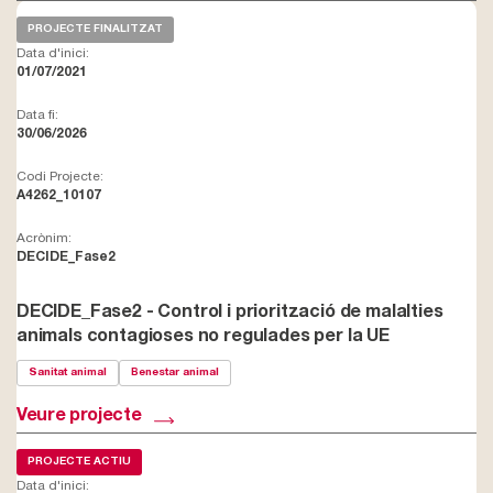
PROJECTE FINALITZAT
Data d'inici:
01/07/2021
Data fi:
30/06/2026
Codi Projecte:
A4262_10107
Acrònim:
DECIDE_Fase2
DECIDE_Fase2 - Control i priorització de malalties
animals contagioses no regulades per la UE
Sanitat animal
Benestar animal
Veure projecte
PROJECTE ACTIU
Data d'inici: