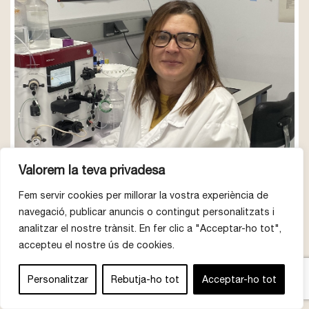
Valorem la teva privadesa
Fem servir cookies per millorar la vostra experiència de
navegació, publicar anuncis o contingut personalitzats i
analitzar el nostre trànsit. En fer clic a "Acceptar-ho tot",
Volem animals sans i forts que
accepteu el nostre ús de cookies.
necessitin antibiòtics excepcionalment
Personalitzar
Rebutja-ho tot
Acceptar-ho tot