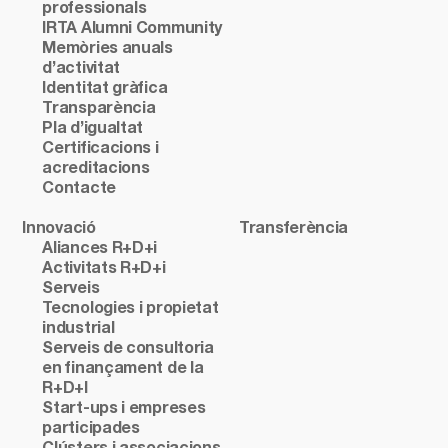
professionals
IRTA Alumni Community
Memòries anuals
d’activitat
Identitat gràfica
Transparència
Pla d’igualtat
Certificacions i
acreditacions
Contacte
Innovació
Transferència
Aliances R+D+i
Activitats R+D+i
Serveis
Tecnologies i propietat
industrial
Serveis de consultoria
en finançament de la
R+D+I
Start-ups i empreses
participades