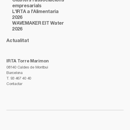
Clústers i associacions
empresarials
L’IRTA a l’Alimentaria
2026
WAVEMAKER EIT Water
2026
Actualitat
IRTA Torre Marimon
08140 Caldes de Montbui
Barcelona
T.
93 467 40 40
Contactar