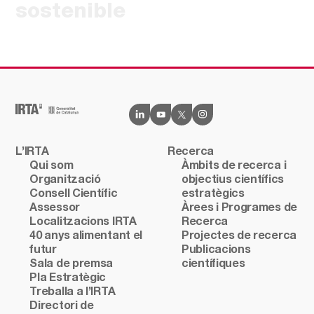
sostenible
L’IRTA
Recerca
Qui som
Àmbits de recerca i
Organització
objectius científics
Consell Científic
estratègics
Assessor
Àrees i Programes de
Localitzacions IRTA
Recerca
40 anys alimentant el
Projectes de recerca
futur
Publicacions
Sala de premsa
científiques
Pla Estratègic
Treballa a l’IRTA
Directori de