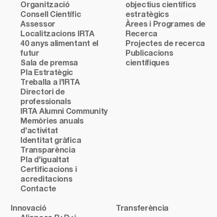
Organització
objectius científics
Consell Científic
estratègics
Assessor
Àrees i Programes de
Localitzacions IRTA
Recerca
40 anys alimentant el
Projectes de recerca
futur
Publicacions
Sala de premsa
científiques
Pla Estratègic
Treballa a l’IRTA
Directori de
professionals
IRTA Alumni Community
Memòries anuals
d’activitat
Identitat gràfica
Transparència
Pla d’igualtat
Certificacions i
acreditacions
Contacte
Innovació
Transferència