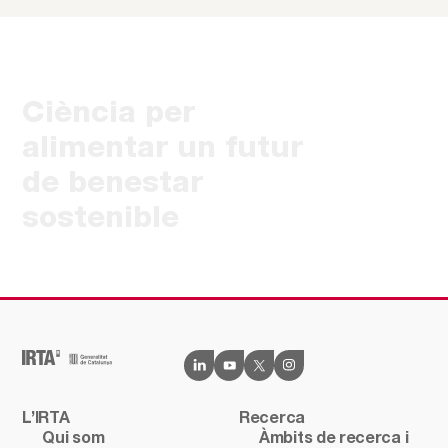
Ciència per
alimentar un futur
de benestar
sostenible
L’IRTA
Recerca
Qui som
Àmbits de recerca i