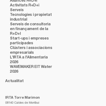
Aliances R+D+i
Activitats R+D+i
Serveis
Tecnologies i propietat
industrial
Serveis de consultoria
en finançament de la
R+D+I
Start-ups i empreses
participades
Clústers i associacions
empresarials
L’IRTA a l’Alimentaria
2026
WAVEMAKER EIT Water
2026
Actualitat
IRTA Torre Marimon
08140 Caldes de Montbui