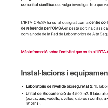
comunitat científica
que vulgui investigar-hi o que vu
L’IRTA-CReSA ha estat designat com a
centre col
de referència per l’OMSA
en pesta porcina clàssic
com a node de la Red de Laboratorios de Alta Segur
Més informació sobre l’activitat que es fa a l’IRT
Instal·lacions i equipamen
Laboratoris de nivell de bioseguretat 2
: 15 labo
Unitat de Biocontenció
de 4.500 m
2:
6 laborator
(porcs, aus, vedells, ovelles, cabres i conills), 
ratolins).