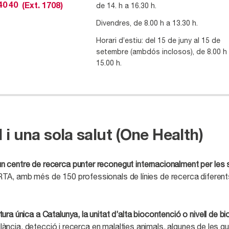
de 14. h a 16.30 h.
40 40
(Ext. 1708)
Divendres, de 8.00 h a 13.30 h.
Horari d’estiu: del 15 de juny al 15 de
setembre (ambdós inclosos), de 8.00 h
15.00 h.
i una sola salut (One Health)
n centre de recerca punter reconegut internacionalment per les se
TA, amb més de 150 professionals de línies de recerca diferent
tura única a Catalunya, la unitat d’alta biocontenció o nivell d
igilància, detecció i recerca en malalties animals, algunes de les