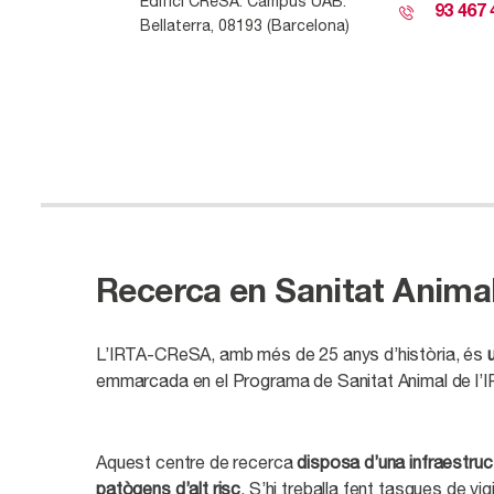
Edifici
CRe
S
A
. Campus UAB.
93 467 
Bellaterra
, 08193
(Barcelona)
Recerca en Sanitat Animal 
L’IRTA-CReSA, amb més de 25 anys d’història, és
u
emmarcada en el Programa de Sanitat Animal de l’IR
Aquest centre de recerca
disposa d’una infraestruc
patògens d’alt risc
. S’hi treballa fent tasques de v