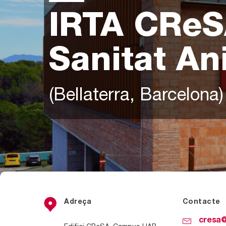
IRTA CReS
Sanitat An
(Bellaterra, Barcelona)
Adreça
Contacte
cresa@