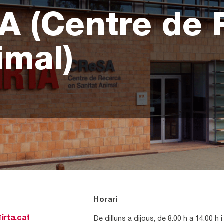
A (Centre de 
imal)
Horari
De dilluns a dijous, de 8.00 h a 14.00 h i
irta.cat