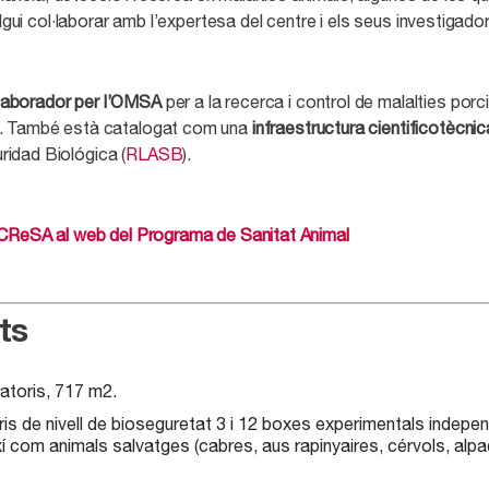
lgui col·laborar amb l’expertesa del centre i els seus investigado
·laborador per l’OMSA
per a la recerca i control de malalties po
a. També està catalogat com una
infraestructura cientificotècnic
idad Biológica (
RLASB
).
A-CReSA al web del Programa de Sanitat Animal
ts
ratoris, 717 m
2
.
is de nivell de bioseguretat 3 i 12 boxes experimentals indepe
així com animals salvatges (cabres, aus rapinyaires, cérvols, alpa