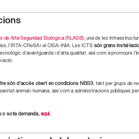
cions
s de Alta Seguridad Biológica (RLASB)
, una de les Infraestructu
es, l’IRTA-CReSA i el CISA-INIA. Les ICTS
són grans instal·laci
nològic d’avantguarda i d’alta qualitat, així com a promoure l’int
ovació.
centre són d’accés obert en condicions NBS3
, tant per grups de r
anitat animal i humana, així com a administracions públiques per
iu o sota demanda,
aquí.