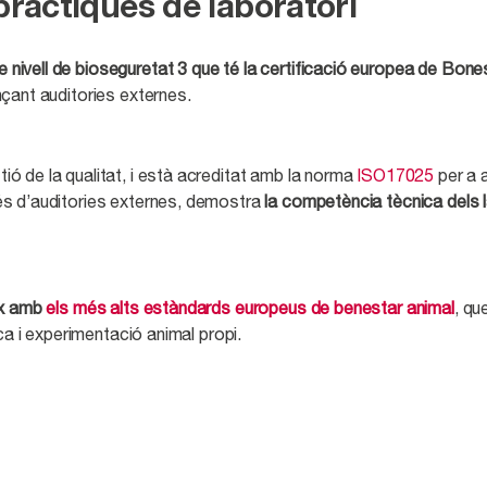
ràctiques de laboratori
 nivell de bioseguretat 3 que té la certificació europea de Bone
çant auditories externes.
ió de la qualitat, i està acreditat amb la norma
ISO17025
per a 
és d’auditories externes, demostra
la competència tècnica dels l
ix amb
els més alts estàndards europeus de benestar animal
, qu
ca i experimentació animal propi.