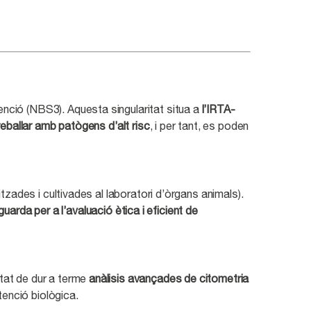
tenció (NBS3). Aquesta singularitat situa a
l’IRTA-
eballar amb patògens d’alt risc
, i per tant, es poden
zades i cultivades al laboratori d’òrgans animals).
uarda per a l’avaluació ètica i eficient de
itat de dur a terme
anàlisis avançades de citometria
ntenció biològica.