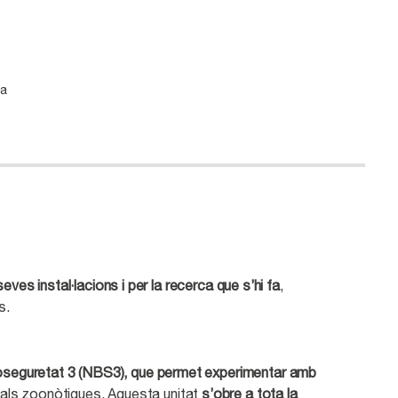
 a
ves instal·lacions i per la recerca que s’hi fa
,
s.
e bioseguretat 3 (NBS3), que permet experimentar amb
 quals zoonòtiques. Aquesta unitat
s’obre a tota la