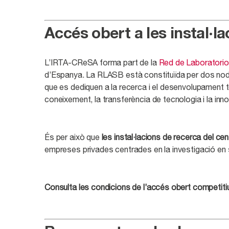
Accés obert a les instal·la
L’IRTA-CReSA forma part de la
Red de Laboratorio
d’Espanya. La RLASB està constituïda per dos nod
que es dediquen a la recerca i el desenvolupament tec
coneixement, la transferència de tecnologia i la inn
És per això que
les instal·lacions de recerca del 
empreses privades centrades en la investigació en s
Consulta les condicions de l’accés obert competit