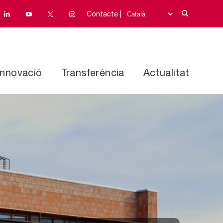
Contacte |
Innovació
Transferència
Actualitat
l i una sola salut (One Health)
Programes de recerca