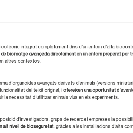
tificotècnic integrat completament dins d’un entorn d’alta biocon
de bioimatge avançada directament en un entorn preparat per tr
en altres contextos.
mma d’organoides avançats derivats d’animals (versions miniaturit
ncionalitat del teixit original, i
ofereixen una oportunitat d’avantg
ir la necessitat d’utilitzar animals vius en els experiments.
sposició d’investigadors, grups de recerca i empreses la possibil
alt nivell de bioseguretat
, gràcies a les instal·lacions d’alta co