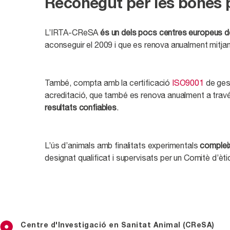
Reconegut per les bones p
L’IRTA-CReSA
és un dels pocs centres europeus de
aconseguir el 2009 i que es renova anualment mitjan
També, compta amb la certificació
ISO9001
de gest
acreditació, que també es renova anualment a trav
resultats confiables
.
L’ús d’animals amb finalitats experimentals
comple
designat qualificat i supervisats per un Comitè d’èti
Centre d'Investigació en Sanitat Animal (CReSA)