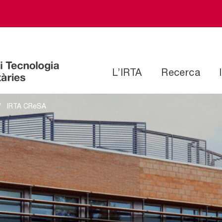
L’IRTA
Recerca
Adreça
Recerca en Sanitat Anima
IRTA CReSA