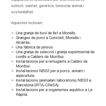
nutrició, sanitat, genètica, benestar animal i
sostenibilitat.
Aquestes inclouen:
Una granja de boví de llet a Monells.
Granges de porcí a Constatí, Monells i
Alcarràs.
Una fàbrica de pinsos
Una granja de selecció i granja experimental de
conills a Calders de Montbui.
Instal·lacions per a remugants a Caldes de
Montbui.
Instal·lacions NBS2 per a porcs, aviram i
aqüicultura.
Instal·lacions (animalari i laboratoris) NBS3 a
Barcelona (IRTA-CReSA).
Instal·lacions per a organismes aquàtics a La
Ràpita.