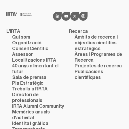
L’IRTA
Recerca
Qui som
Àmbits de recerca i
Organització
objectius científics
Consell Científic
estratègics
Assessor
Àrees i Programes de
Localitzacions IRTA
Recerca
40 anys alimentant el
Projectes de recerca
futur
Publicacions
Sala de premsa
científiques
Pla Estratègic
Treballa a l’IRTA
Directori de
professionals
IRTA Alumni Community
Memòries anuals
d’activitat
Identitat gràfica