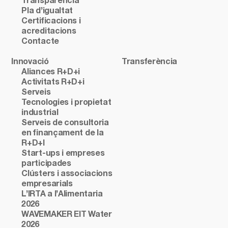
Transparència
Pla d’igualtat
Certificacions i
acreditacions
Contacte
Innovació
Transferència
Aliances R+D+i
Activitats R+D+i
Serveis
Tecnologies i propietat
industrial
Serveis de consultoria
en finançament de la
R+D+I
Start-ups i empreses
participades
Clústers i associacions
empresarials
L’IRTA a l’Alimentaria
2026
WAVEMAKER EIT Water
2026