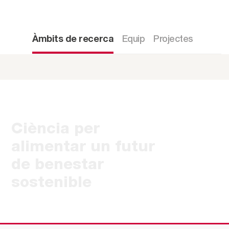
Àmbits de recerca
Equip
Projectes
Ciència per
alimentar un futur
de benestar
sostenible