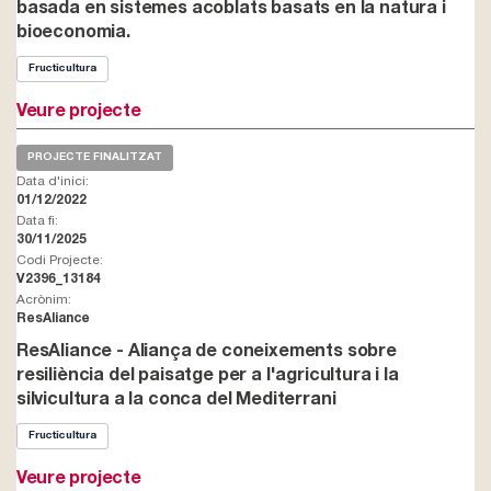
basada en sistemes acoblats basats en la natura i
bioeconomia.
Fructicultura
Veure projecte
PROJECTE FINALITZAT
Data d'inici:
01/12/2022
Data fi:
30/11/2025
Codi Projecte:
V2396_13184
Acrònim:
ResAliance
ResAliance - Aliança de coneixements sobre
resiliència del paisatge per a l'agricultura i la
silvicultura a la conca del Mediterrani
Fructicultura
Veure projecte