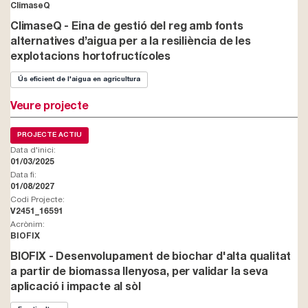
ClimaseQ
ClimaseQ - Eina de gestió del reg amb fonts
alternatives d’aigua per a la resiliència de les
explotacions hortofructícoles
Ús eficient de l'aigua en agricultura
Veure projecte
PROJECTE ACTIU
Data d'inici:
01/03/2025
Data fi:
01/08/2027
Codi Projecte:
V2451_16591
Acrònim:
BIOFIX
BIOFIX - Desenvolupament de biochar d'alta qualitat
a partir de biomassa llenyosa, per validar la seva
aplicació i impacte al sòl