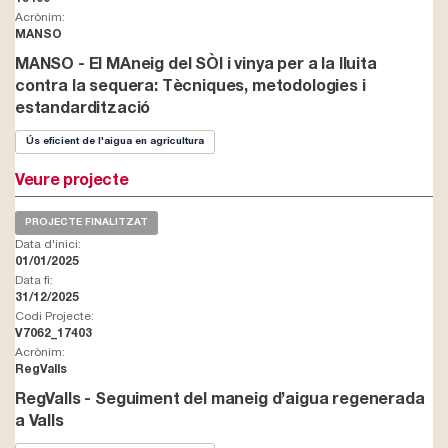
Acrònim:
MANSO
MANSO - El MAneig del SÒl i vinya per a la lluita
contra la sequera: Tècniques, metodologies i
estandardització
Ús eficient de l'aigua en agricultura
Veure projecte
PROJECTE FINALITZAT
Data d'inici:
01/01/2025
Data fi:
31/12/2025
Codi Projecte:
V7062_17403
Acrònim:
RegValls
RegValls - Seguiment del maneig d’aigua regenerada
a Valls