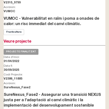
V2315_9799
Acrònim:
VUMOC
VUMOC - Vulnerabilitat en raïm i poma a onades de
calor: un risc immediat del canvi climàtic.
Fructicultura
Veure projecte
PROJECTE FINALITZAT
Data d'inici:
01/04/2022
Data fi:
30/09/2025
Codi Projecte:
V2386_11885
Acrònim:
SureNexus_Fase2
SureNexus_Fase2 - Assegurar una transició NEXUS
justa per a l’adaptació al canvi climàtic i la
implementació del desenvolupament sostenible