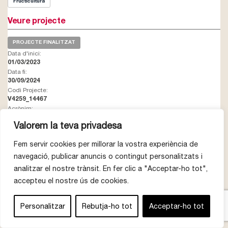
Fructicultura
Veure projecte
PROJECTE FINALITZAT
Data d'inici:
01/03/2023
Data fi:
30/09/2024
Codi Projecte:
V4259_14467
Acrònim:
MILDIURISC
Valorem la teva privadesa
MILDIURISC - Adaptació dels models de risc de mildiu
Fem servir cookies per millorar la vostra experiència de
a les condicions climàtiques de la DO Empordà i
d'altres zones vitivinícoles de Catalunya per tal de
navegació, publicar anuncis o contingut personalitzats i
reduir l'ús de coure en PAE
analitzar el nostre trànsit. En fer clic a "Acceptar-ho tot",
accepteu el nostre ús de cookies.
Protecció vegetal sostenible
Fructicultura
Veure projecte
Personalitzar
Rebutja-ho tot
Acceptar-ho tot
PROJECTE ACTIU