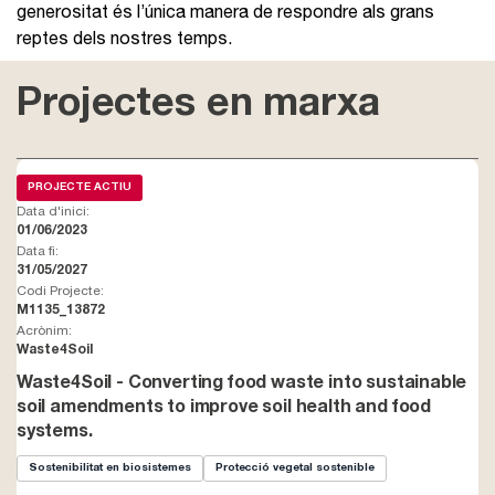
generositat és l’única manera de respondre als grans
reptes dels nostres temps.
Projectes en marxa
PROJECTE ACTIU
Data d'inici:
01/06/2023
Data fi:
31/05/2027
Codi Projecte:
M1135_13872
Acrònim:
Waste4Soil
Waste4Soil - Converting food waste into sustainable
soil amendments to improve soil health and food
systems.
Sostenibilitat en biosistemes
Protecció vegetal sostenible