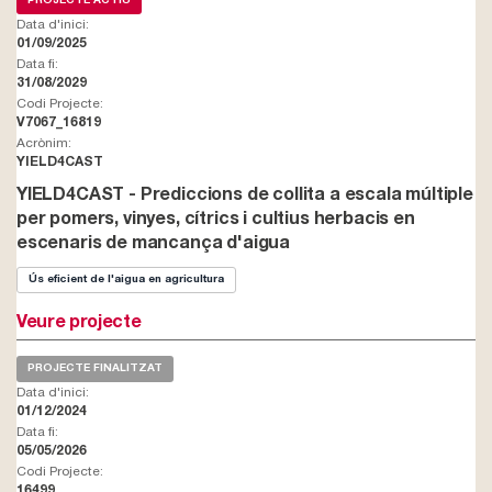
PROJECTE ACTIU
Data d'inici:
01/09/2025
Data fi:
31/08/2029
Codi Projecte:
V7067_16819
Acrònim:
YIELD4CAST
YIELD4CAST - Prediccions de collita a escala múltiple
per pomers, vinyes, cítrics i cultius herbacis en
escenaris de mancança d'aigua
Ús eficient de l'aigua en agricultura
Veure projecte
PROJECTE FINALITZAT
Data d'inici:
01/12/2024
Data fi:
05/05/2026
Codi Projecte:
16499