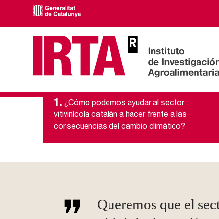
1.
¿Cómo podemos ayudar al sector
Inicio
Trabajamos para la resiliencia del secto...
vitivinícola catalán a hacer frente a las
consecuencias del cambio climático?
Queremos que el sec