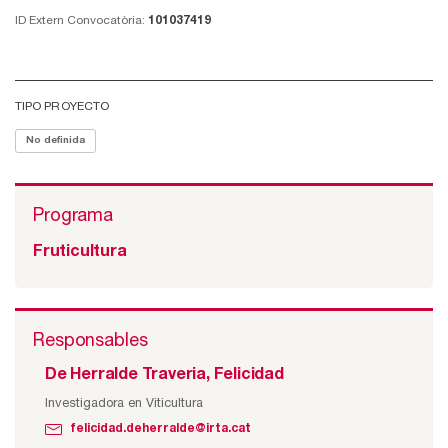
ID Extern Convocatòria:
101037419
TIPO PROYECTO
No definida
Programa
Fruticultura
Responsables
De Herralde Traveria, Felicidad
Investigadora en Viticultura
felicidad.deherralde@irta.cat