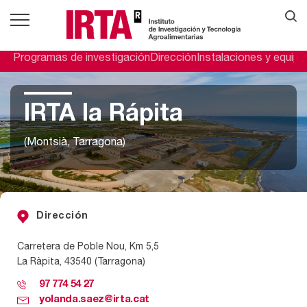
Programas de investigación
Dirección
Instalaciones y equip
IRTA la Rápita
(Montsià, Tarragona)
Dirección
C
arretera de
Poble Nou, Km 5,5
La
Ràp
it
a
, 43540 (Tarragona)
97 774 54 27
yolanda.saez@irta.cat