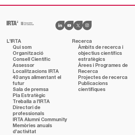
L’IRTA
Recerca
Qui som
Àmbits de recerca i
Organització
objectius científics
Consell Científic
estratègics
Assessor
Àrees i Programes de
Localitzacions IRTA
Recerca
40 anys alimentant el
Projectes de recerca
futur
Publicacions
Sala de premsa
científiques
Pla Estratègic
Treballa a l’IRTA
Directori de
professionals
IRTA Alumni Community
Memòries anuals
d’activitat