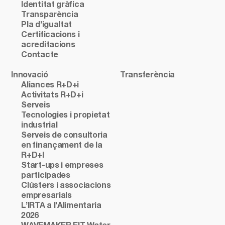
Identitat gràfica
Transparència
Pla d’igualtat
Certificacions i
acreditacions
Contacte
Innovació
Transferència
Aliances R+D+i
Activitats R+D+i
Serveis
Tecnologies i propietat
industrial
Serveis de consultoria
en finançament de la
R+D+I
Start-ups i empreses
participades
Clústers i associacions
empresarials
L’IRTA a l’Alimentaria
2026