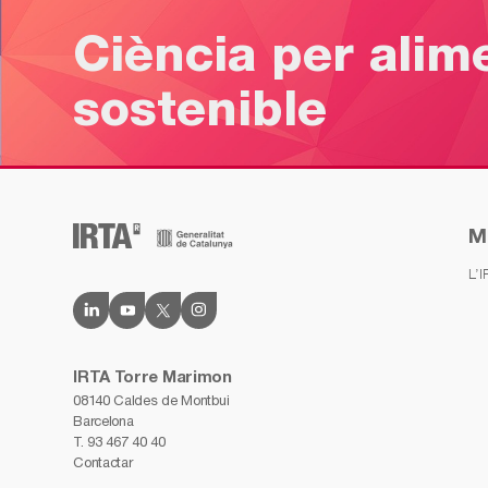
Ciència per alim
sostenible
M
L’
IRTA Torre Marimon
08140 Caldes de Montbui
Barcelona
T.
93 467 40 40
Contactar