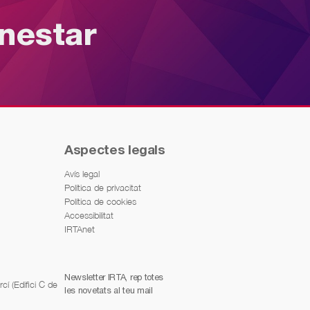
enestar
Aspectes legals
Avís legal
Política de privacitat
Política de cookies
Accessibilitat
IRTAnet
Newsletter IRTA, rep totes
í (Edifici C de
les novetats al teu mail