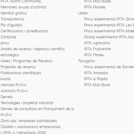
IRTA Alumni Community
IRTA Mas Badia
Memòries anuals d’activitat
IRTA Monells
Identitat gràfica
Lleida
Transparència
Finca experimental IRTA Gime
Pla d’igualtat
Finca experimental IRTA Les
Certificacions i acreditacions
Finca experimental IRTA Moll
Contacte
Granja experimental IRTA Alc
cerca
IRTA Agrònoms
Àmbits de recerca i objectius científics
IRTA Fruitcentre
estratègics
IRTA Pirineu
Àrees i Programes de Recerca
Tarragona
Projectes de recerca
Finca experimental de Gande
Publicacions científiques
IRTA Amposta
ovació
IRTA la Ràpita
Aliances R+D+i
IRTA Mas Bové
Activitats R+D+i
Serveis
Tecnologies i propietat industrial
Serveis de consultoria en finançament de la
R+D+I
Start-ups i empreses participades
Clústers i associacions empresarials
L’IRTA a l’Alimentaria 2026