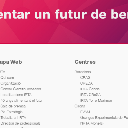
entar un futur de b
apa Web
Centres
IRTA
Barcelona
Qui som
CRAG
Organització
CREDA
Consell Científic Assessor
IRTA Cabrils
Localitzacions IRTA
IRTA CReSA
40 anys alimentant el futur
IRTA Torre Marimon
Sala de premsa
Girona
Pla Estratègic
EVAM
Treballa a l’IRTA
Granges Experimentals de Porc
Directori de professionals
l'IRTA Monells)