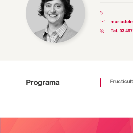
mariadelm
Tel.
93 467
Programa
Fructicul