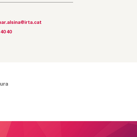
ar.alsina@irta.cat
 40 40
tura