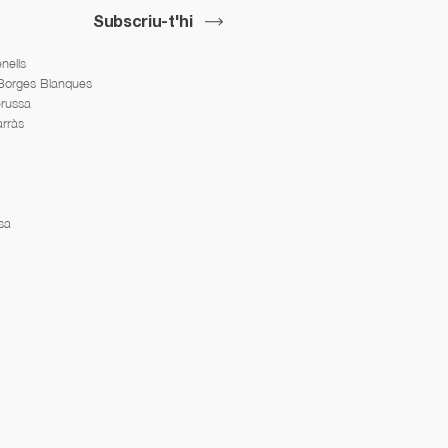
Subscriu-t'hi
nells
 Borges Blanques
erussa
arràs
sa