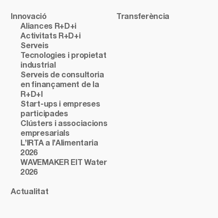
Innovació
Transferència
Aliances R+D+i
Activitats R+D+i
Serveis
Tecnologies i propietat
industrial
Serveis de consultoria
en finançament de la
R+D+I
Start-ups i empreses
participades
Clústers i associacions
empresarials
L’IRTA a l’Alimentaria
2026
WAVEMAKER EIT Water
2026
Actualitat