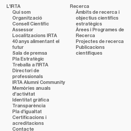
L’IRTA
Recerca
Qui som
Àmbits de recerca i
Organització
objectius científics
Consell Científic
estratègics
Assessor
Àrees i Programes de
Localitzacions IRTA
Recerca
40 anys alimentant el
Projectes de recerca
futur
Publicacions
Sala de premsa
científiques
Pla Estratègic
Treballa a l’IRTA
Directori de
professionals
IRTA Alumni Community
Memòries anuals
d’activitat
Identitat gràfica
Transparència
Pla d’igualtat
Certificacions i
acreditacions
Contacte