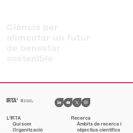
Ciència per
alimentar un futur
de benestar
sostenible
L’IRTA
Recerca
Qui som
Àmbits de recerca i
Organització
objectius científics