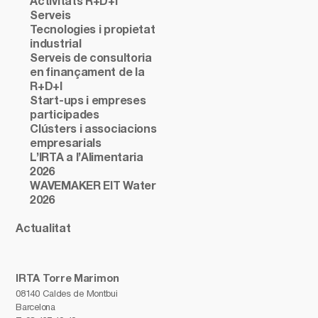
Activitats R+D+i
Serveis
Tecnologies i propietat
industrial
Serveis de consultoria
en finançament de la
R+D+I
Start-ups i empreses
participades
Clústers i associacions
empresarials
L’IRTA a l’Alimentaria
2026
WAVEMAKER EIT Water
2026
Actualitat
IRTA Torre Marimon
08140 Caldes de Montbui
Barcelona