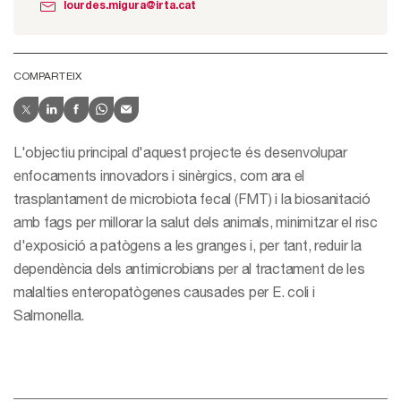
lourdes.migura@irta.cat
COMPARTEIX
L'objectiu principal d'aquest projecte és desenvolupar
enfocaments innovadors i sinèrgics, com ara el
trasplantament de microbiota fecal (FMT) i la biosanitació
amb fags per millorar la salut dels animals, minimitzar el risc
d'exposició a patògens a les granges i, per tant, reduir la
dependència dels antimicrobians per al tractament de les
malalties enteropatògenes causades per E. coli i
Salmonella.