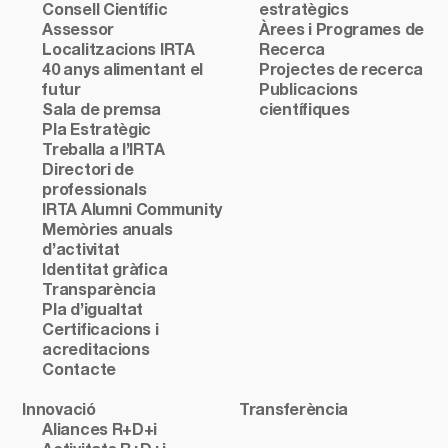
Consell Científic
estratègics
Assessor
Àrees i Programes de
Localitzacions IRTA
Recerca
40 anys alimentant el
Projectes de recerca
futur
Publicacions
Sala de premsa
científiques
Pla Estratègic
Treballa a l’IRTA
Directori de
professionals
IRTA Alumni Community
Memòries anuals
d’activitat
Identitat gràfica
Transparència
Pla d’igualtat
Certificacions i
acreditacions
Contacte
Innovació
Transferència
Aliances R+D+i