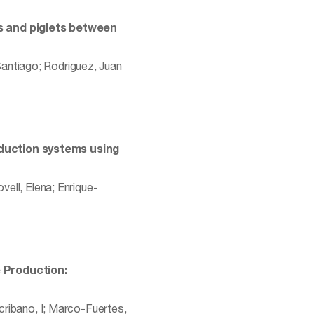
ws and piglets between
antiago; Rodriguez, Juan
oduction systems using
vell, Elena; Enrique-
e Production:
scribano, I; Marco-Fuertes,