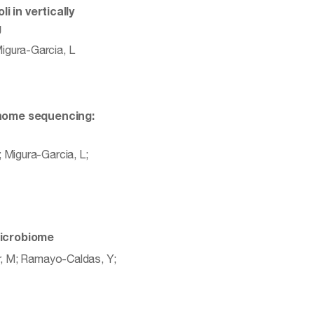
 in vertically
g
 Migura-Garcia, L
enome sequencing:
 Migura-Garcia, L;
microbiome
er, M; Ramayo-Caldas, Y;