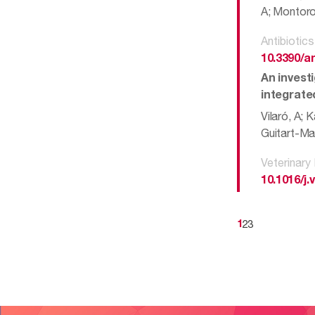
A; Montoro
Antibiotic
10.3390/a
An invest
integrate
Vilaró, A; 
Guitart-Mat
Veterinary
10.1016/j.
2
3
1