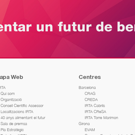
entar un futur de b
apa Web
Centres
IRTA
Barcelona
Qui som
CRAG
Organització
CREDA
Consell Científic Assessor
IRTA Cabrils
Localitzacions IRTA
IRTA CReSA
40 anys alimentant el futur
IRTA Torre Marimon
Sala de premsa
Girona
Pla Estratègic
EVAM