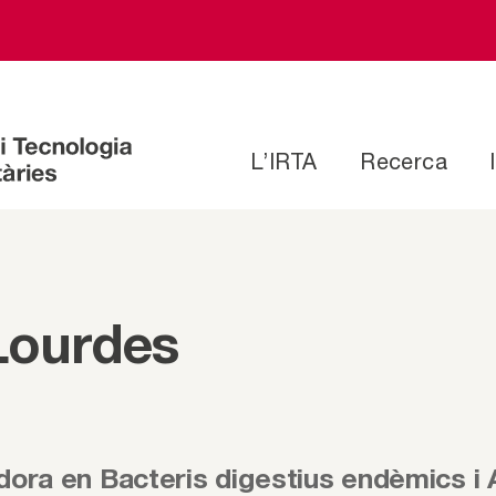
L’IRTA
Recerca
Lourdes
dora en Bacteris digestius endèmics 