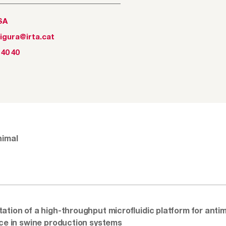
SA
igura@irta.cat
 40 40
nimal
ation of a high-throughput microfluidic platform for antim
nce in swine production systems