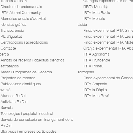
Treballa a l’IRTA
Granges Experimentals de Porc
Directori de professionals
l'IRTA Monells)
IRTA Alumni Community
IRTA Mas Badia
Memòries anuals d’activitat
IRTA Monells
Identitat gràfica
Lleida
Transparència
Finca experimental IRTA Gime
Pla d’igualtat
Finca experimental IRTA Les
Certificacions i acreditacions
Finca experimental IRTA Moll
Contacte
Granja experimental IRTA Alc
cerca
IRTA Agrònoms
Àmbits de recerca i objectius científics
IRTA Fruitcentre
estratègics
IRTA Pirineu
Àrees i Programes de Recerca
Tarragona
Projectes de recerca
Finca experimental de Gande
Publicacions científiques
IRTA Amposta
ovació
IRTA la Ràpita
Aliances R+D+i
IRTA Mas Bové
Activitats R+D+i
Serveis
Tecnologies i propietat industrial
Serveis de consultoria en finançament de la
R+D+I
Start-ups i empreses participades