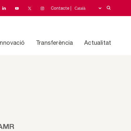
Contacte |
Innovació
Transferència
Actualitat
i AMR