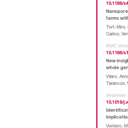
10.1186/s
Nanopore 
farms wit
Tort-Miro,
Carlos; Ve
BMC Veter
10.1186/s
New insig
whole ge
Vilaro, Ann
Tarancon, V
Veterinary
10.1016/j.
Identific
Implicati
Ventero, MP