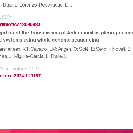
-Dasi, L; Lorenzo-Rebenaque, L;...
s. 2024
ntibiotics13090883
igation of the transmission of Actinobacillus pleuropneumo
d systems using whole genome sequencing
Karstensen, KT; Cavaco, LM; Angen, O; Solé, E; Seró, I; Novell, E;
as, J; Migura-Garcia, L; Fraile, L
 Microbiology. 2024
vetmic.2024.110157