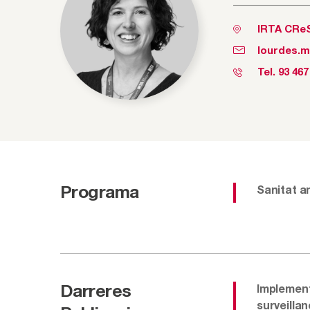
IRTA CRe
lourdes.m
Tel.
93 467
Programa
Sanitat a
Darreres
Implement
surveilla