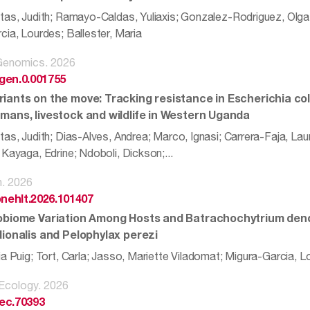
tas, Judith; Ramayo-Caldas, Yuliaxis; Gonzalez-Rodriguez, Olga
cia, Lourdes; Ballester, Maria
 Genomics. 2026
gen.0.001755
iants on the move: Tracking resistance in Escherichia coli
mans, livestock and wildlife in Western Uganda
tas, Judith; Dias-Alves, Andrea; Marco, Ignasi; Carrera-Faja, La
Kayaga, Edrine; Ndoboli, Dickson;...
h. 2026
onehlt.2026.101407
obiome Variation Among Hosts and Batrachochytrium dendr
dionalis and Pelophylax perezi
ia Puig; Tort, Carla; Jasso, Mariette Viladomat; Migura-Garcia,
Ecology. 2026
ec.70393