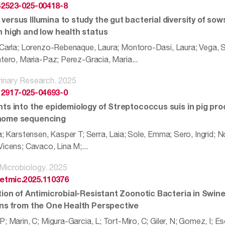
42523-025-00418-8
versus Illumina to study the gut bacterial diversity of so
h high and low health status
 Carla; Lorenzo-Rebenaque, Laura; Montoro-Dasi, Laura; Vega, S
ntero, Maria-Paz; Perez-Gracia, Maria...
inary Research. 2025
12917-025-04693-0
hts into the epidemiology of Streptococcus suis in pig pr
nome sequencing
a; Karstensen, Kasper T; Serra, Laia; Sole, Emma; Sero, Ingrid; No
icens; Cavaco, Lina M;...
 Microbiology. 2025
vetmic.2025.110376
ation of Antimicrobial-Resistant Zoonotic Bacteria in Swin
ons from the One Health Perspective
; Marin, C; Migura-Garcia, L; Tort-Miro, C; Giler, N; Gomez, I; E