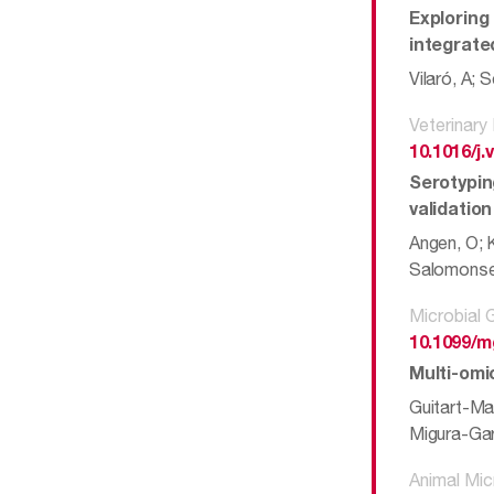
Exploring 
integrate
Vilaró, A; 
Veterinary
10.1016/j.
Serotypin
validation
Angen, O; 
Salomonse
Microbial
10.1099/m
Multi-omi
Guitart-Ma
Migura-Gar
Animal Mi