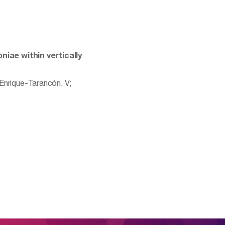
niae within vertically
 Enrique-Tarancón, V;