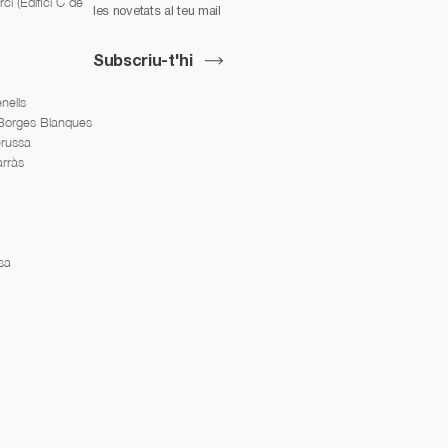
í (Edifici C de
les novetats al teu mail
Subscriu-t'hi
nells
 Borges Blanques
erussa
arràs
sa