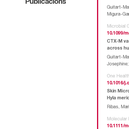
Publicacions
Guitart-Ma
Migura-Gar
Microbial
10.1099/m
CTX-M var
across hu
Guitart-Ma
Josephine; 
One Healt
10.1016/j.
Skin Micr
Hyla meri
Ribas, Mar
Molecular 
10.1111/m