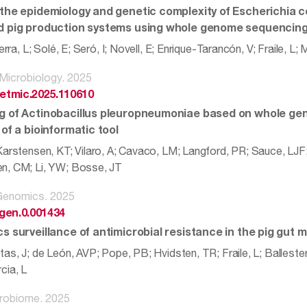
the epidemiology and genetic complexity of Escherichia coli
d pig production systems using whole genome sequencin
Serra, L; Solé, E; Seró, I; Novell, E; Enrique-Tarancón, V; Fraile, L;
 Microbiology. 2025
vetmic.2025.110610
g of Actinobacillus pleuropneumoniae based on whole g
 of a bioinformatic tool
Karstensen, KT; Vilaro, A; Cavaco, LM; Langford, PR; Sauce, LJF;
n, CM; Li, YW; Bosse, JT
 Genomics. 2025
gen.0.001434
cs surveillance of antimicrobial resistance in the pig gut 
tas, J; de León, AVP; Pope, PB; Hvidsten, TR; Fraile, L; Ballest
cia, L
crobiome. 2025