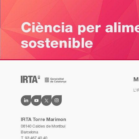
Ciència per alim
sostenible
M
L’
IRTA Torre Marimon
08140 Caldes de Montbui
Barcelona
T.
93 467 40 40