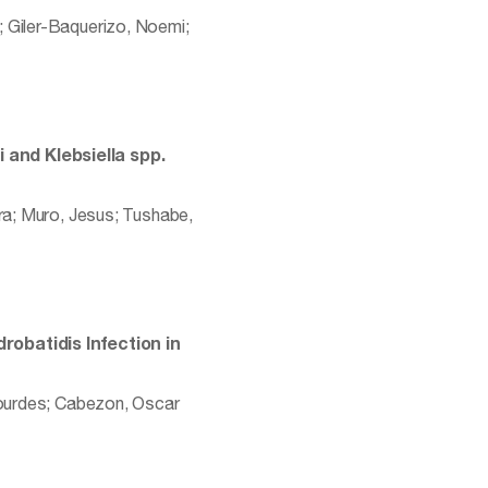
; Giler-Baquerizo, Noemi;
 and Klebsiella spp.
ura; Muro, Jesus; Tushabe,
obatidis Infection in
 Lourdes; Cabezon, Oscar