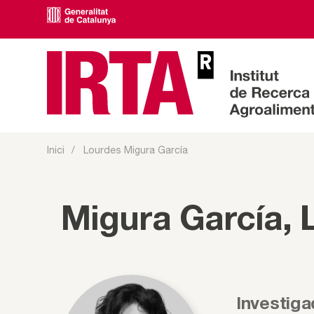
Inici
Lourdes Migura García
Migura García, 
Investiga