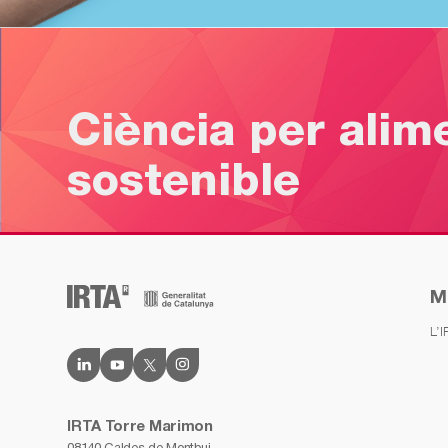
Ciència per alim
sostenible
M
L’
IRTA Torre Marimon
08140 Caldes de Montbui