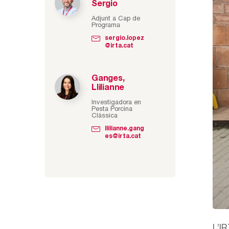
Sergio
Adjunt a Cap de
Programa
sergio.lopez
@irta.cat
Ganges,
Llilianne
Investigadora en
Pesta Porcina
Clàssica
llilianne.gang
es@irta.cat
L’I