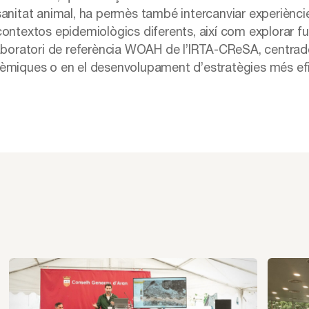
sanitat animal, ha permès també intercanviar experièncie
ontextos epidemiològics diferents, així com explorar fut
laboratori de referència WOAH de l’IRTA-CReSA, centrad
èmiques o en el desenvolupament d’estratègies més efici