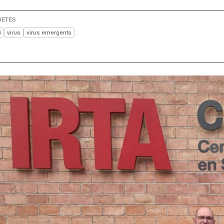
UETES
í
virus
virus emergents