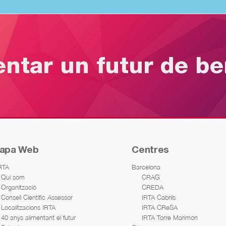
entar un futur de b
apa Web
Centres
IRTA
Barcelona
Qui som
CRAG
Organització
CREDA
Consell Científic Assessor
IRTA Cabrils
Localitzacions IRTA
IRTA CReSA
40 anys alimentant el futur
IRTA Torre Marimon