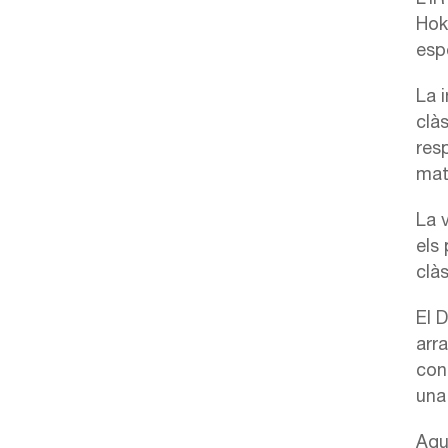
Hok
espe
La 
clàs
res
mat
La 
els
clà
El 
arra
con
una 
Aqu