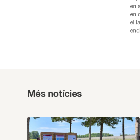
en 
en c
el 
end
Més notícies