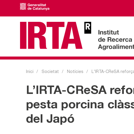
Inici
Societat
Notícies
L'IRTA-CReSA reforça 
L’IRTA-CReSA refor
pesta porcina clàss
del Japó