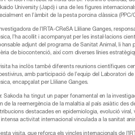
kaido University (Japó) i una de les figures internaciona
cialment en l’àmbit de la pesta porcina clàssica (PPC/CSF
investigadora de l’IRTA-CReSA Lliliane Ganges, responsab
sica, l’ha acollit i acompanyat per les instal·lacions ci
ponsable adjunt del programa de Sanitat Animal, li han p
èria de biocontenció, així com diverses línies estratèg
visita ha inclòs també diferents reunions científiques ce
 pestivirus, amb participació de l’equip del Laboratori 
ssica, encapçalat per Lliliane Ganges.
Dr. Sakoda ha tingut un paper fonamental en la investigac
n de la reemergència de la malaltia al país asiàtic des de
tribucions destacades en epidemiologia, evolució viral, v
intensa activitat internacional vinculada a la sanitat ani
esta visita, que reforça els vincles internacionals de l