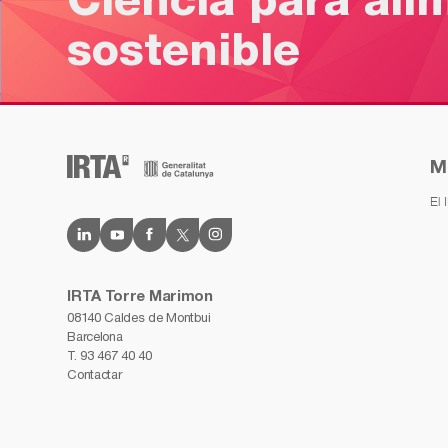
Ciencia para ali
sostenible
M
El 
IRTA Torre Marimon
08140 Caldes de Montbui
Barcelona
T.
93 467 40 40
Contactar