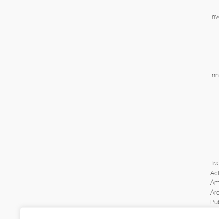
Inv
In
Tra
Act
Ámb
Áre
Pub