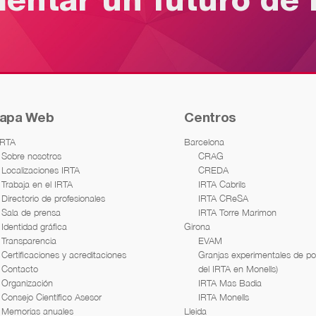
mentar un futuro de 
apa Web
Centros
IRTA
Barcelona
Sobre nosotros
CRAG
Localizaciones IRTA
CREDA
Trabaja en el IRTA
IRTA Cabrils
Directorio de profesionales
IRTA CReSA
Sala de prensa
IRTA Torre Marimon
Identidad gráfica
Girona
Transparencia
EVAM
Certificaciones y acreditaciones
Granjas experimentales de por
Contacto
del IRTA en Monells)
Organización
IRTA Mas Badia
Consejo Científico Asesor
IRTA Monells
Memorias anuales
Lleida