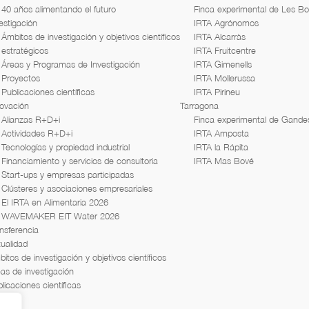
40 años alimentando el futuro
Finca experimental de Les B
estigación
IRTA Agrónomos
Ámbitos de investigación y objetivos científicos
IRTA Alcarràs
estratégicos
IRTA Fruitcentre
Áreas y Programas de Investigación
IRTA Gimenells
Proyectos
IRTA Mollerussa
Publicaciones científicas
IRTA Pirineu
novación
Tarragona
Alianzas R+D+i
Finca experimental de Gande
Actividades R+D+i
IRTA Amposta
Tecnologías y propiedad industrial
IRTA la Rápita
Financiamiento y servicios de consultoria
IRTA Mas Bové
Start-ups y empresas participadas
Clústeres y asociaciones empresariales
El IRTA en Alimentaria 2026
WAVEMAKER EIT Water 2026
nsferencia
ualidad
itos de investigación y objetivos científicos
as de investigación
licaciones científicas