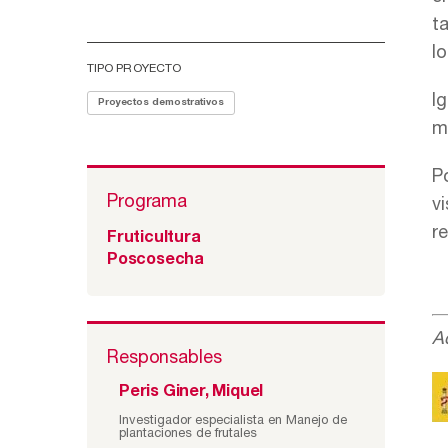
t
lo
TIPO PROYECTO
I
Proyectos demostrativos
m
Po
Programa
vi
r
Fruticultura
Poscosecha
A
Responsables
Peris Giner, Miquel
Investigador especialista en Manejo de
plantaciones de frutales