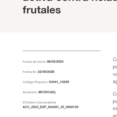
frutales
C
Fecha de inicio:
06/02/2024
p
Fecha fin:
22/09/2026
va
a
Código Proyecto:
V2441_15599
Acrónimo:
MICROGEL
C
pa
ID Extern Convocatòria:
ACC_2023_EXP_SIA001_33_0000109
m
e