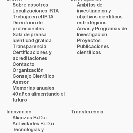
Sobre nosotros
Ámbitos de
Localizaciones IRTA
investigación y
Trabaja en el IRTA
objetivos científicos
Directorio de
estratégicos
profesionales
Áreas y Programas de
Sala de prensa
Investigación
Identidad gráfica
Proyectos
Transparencia
Publicaciones
Certificaciones y
científicas
acreditaciones
Contacto
Organización
Consejo Científico
Asesor
Memorias anuales
40 años alimentando el
futuro
Innovación
Transferencia
Alianzas R+D+i
Actividades R+D+i
Tecnologías y