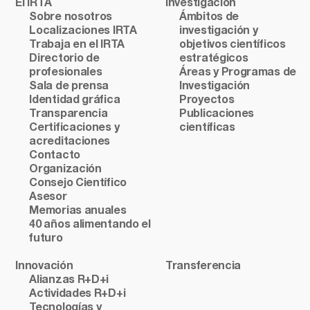
El IRTA
Investigación
Sobre nosotros
Ámbitos de
Localizaciones IRTA
investigación y
Trabaja en el IRTA
objetivos científicos
Directorio de
estratégicos
profesionales
Áreas y Programas de
Sala de prensa
Investigación
Identidad gráfica
Proyectos
Transparencia
Publicaciones
Certificaciones y
científicas
acreditaciones
Contacto
Organización
Consejo Científico
Asesor
Memorias anuales
40 años alimentando el
futuro
Innovación
Transferencia
Alianzas R+D+i
Actividades R+D+i
Tecnologías y