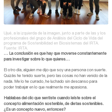
Ujué, a la izquierda de la imagen, junto a parte de las y los
profesionales del grupo de Análisis del Ciclo de Vida del
programa de Sostenibilidad en Biosistemas del IRTA.
Fuente: IRTA.
… La conclusión es que hay que moverse constantemente
para investigar sobre lo que quieres…
El otro día, alguien me dijo que soy una persona con suerte.
Quizás he tenido suerte, pero las cosas no han venido de la
nada. Me lo he currado, he luchado sin descanso para
poder trabajar en lo que realmente me apasiona.
Hablabas del clic que sentiste cuando leíste sobre el
concepto alimentación sostenible, de dietas sostenibles.
¿Es un concepto nuevo, entonces?