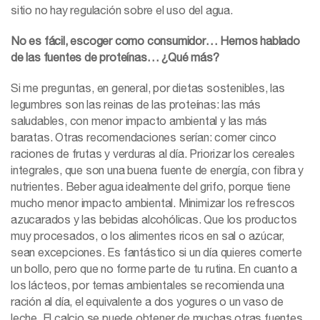
sitio no hay regulación sobre el uso del agua.
No es fácil, escoger como consumidor… Hemos hablado
de las fuentes de proteínas… ¿Qué más?
Si me preguntas, en general, por dietas sostenibles, las
legumbres son las reinas de las proteínas: las más
saludables, con menor impacto ambiental y las más
baratas. Otras recomendaciones serían: comer cinco
raciones de frutas y verduras al día. Priorizar los cereales
integrales, que son una buena fuente de energía, con fibra y
nutrientes. Beber agua idealmente del grifo, porque tiene
mucho menor impacto ambiental. Minimizar los refrescos
azucarados y las bebidas alcohólicas. Que los productos
muy procesados, o los alimentes ricos en sal o azúcar,
sean excepciones. Es fantástico si un día quieres comerte
un bollo, pero que no forme parte de tu rutina. En cuanto a
los lácteos, por temas ambientales se recomienda una
ración al día, el equivalente a dos yogures o un vaso de
leche. El calcio se puede obtener de muchas otras fuentes