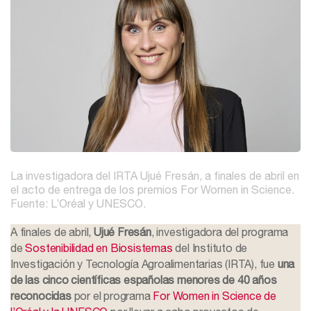
La investigadora del IRTA Ujué Fresán, a finales de abril en
el acto de entrega de los premios For Women in Science.
Fuente: L’Oréal y UNESCO.
A finales de abril,
Ujué Fresán
, investigadora del programa
de
Sostenibilidad en Biosistemas
del Instituto de
Investigación y Tecnología Agroalimentarias (IRTA), fue
una
de las cinco científicas españolas menores de 40 años
reconocidas
por el programa
For Women in Science de