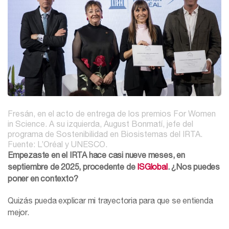
Fresán, en el acto de entrega de los premios For Women
in Science. A su izquierda, August Bonmatí, jefe del
programa de Sostenibilidad en Biosistemas del IRTA.
Fuente: L’Oréal y UNESCO.
Empezaste en el IRTA hace casi nueve meses, en
septiembre de 2025, procedente de
ISGlobal
. ¿Nos puedes
poner en contexto?
Quizás pueda explicar mi trayectoria para que se entienda
mejor.