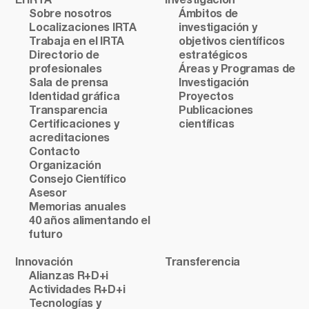
El IRTA
Investigación
Sobre nosotros
Ámbitos de
Localizaciones IRTA
investigación y
Trabaja en el IRTA
objetivos científicos
Directorio de
estratégicos
profesionales
Áreas y Programas de
Sala de prensa
Investigación
Identidad gráfica
Proyectos
Transparencia
Publicaciones
Certificaciones y
científicas
acreditaciones
Contacto
Organización
Consejo Científico
Asesor
Memorias anuales
40 años alimentando el
futuro
Innovación
Transferencia
Alianzas R+D+i
Actividades R+D+i
Tecnologías y