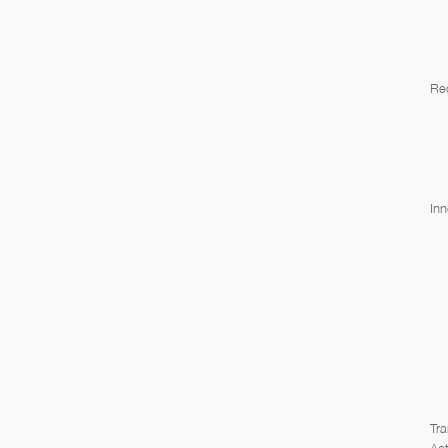
Re
Inn
Tra
Act