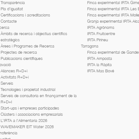
Transparència
Finca experimental IRTA Gime
Pla d’igualtat
Finca experimental IRTA Les
Certificacions i acreditacions
Finca experimental IRTA Moll
Contacte
Granja experimental IRTA Alc
cerca
IRTA Agrònoms
Àmbits de recerca i objectius científics
IRTA Fruitcentre
estratègics
IRTA Pirineu
Àrees i Programes de Recerca
Tarragona
Projectes de recerca
Finca experimental de Gande
Publicacions científiques
IRTA Amposta
ovació
IRTA la Ràpita
Aliances R+D+i
IRTA Mas Bové
Activitats R+D+i
Serveis
Tecnologies i propietat industrial
Serveis de consultoria en finançament de la
R+D+I
Start-ups i empreses participades
Clústers i associacions empresarials
L’IRTA a l’Alimentaria 2026
WAVEMAKER EIT Water 2026
nsferència
ualitat