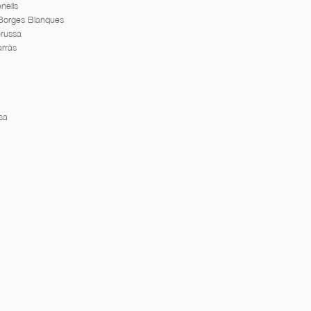
nells
 Borges Blanques
erussa
arràs
sa