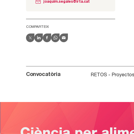
joaquim.segales@irta.cat
COMPARTEIX
RETOS - Proyecto
Convocatòria
Ciència per alim