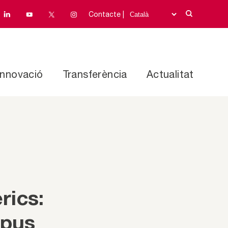
Contacte |
Innovació
Transferència
Actualitat
rics:
ipus