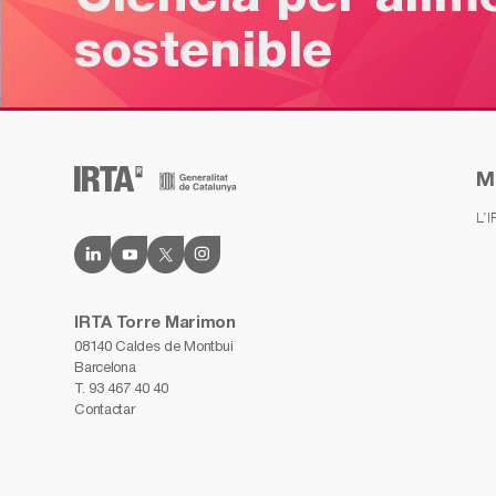
sostenible
M
L’
IRTA Torre Marimon
08140 Caldes de Montbui
Barcelona
T.
93 467 40 40
Contactar