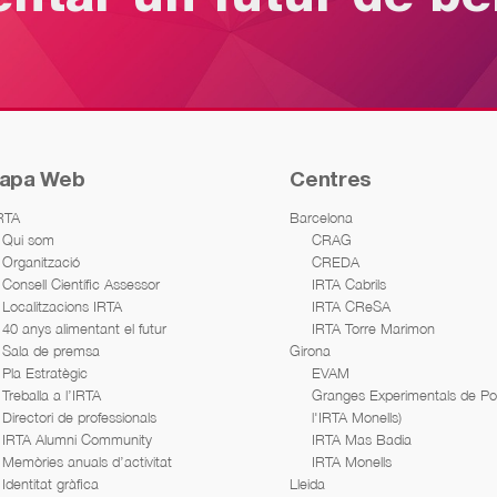
apa Web
Centres
IRTA
Barcelona
Qui som
CRAG
Organització
CREDA
Consell Científic Assessor
IRTA Cabrils
Localitzacions IRTA
IRTA CReSA
40 anys alimentant el futur
IRTA Torre Marimon
Sala de premsa
Girona
Pla Estratègic
EVAM
Treballa a l’IRTA
Granges Experimentals de Porc
Directori de professionals
l'IRTA Monells)
IRTA Alumni Community
IRTA Mas Badia
Memòries anuals d’activitat
IRTA Monells
Identitat gràfica
Lleida