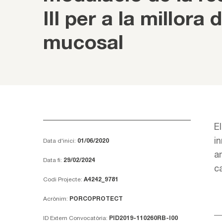
III per a la millora 
mucosal
E
i
Data d'inici:
01/06/2020
a
Data fi:
29/02/2024
c
Codi Projecte:
A4242_9781
Acrònim:
PORCOPROTECT
ID Extern Convocatòria:
PID2019-110260RB-I00