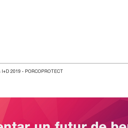
s I+D 2019 - PORCOPROTECT
entar un futur de b