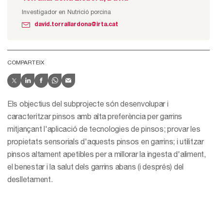
Investigador en Nutrició porcina
david.torrallardona@irta.cat
COMPARTEIX
Els objectius del subprojecte són desenvolupar i
caracteritzar pinsos amb alta preferència per garrins
mitjançant l'aplicació de tecnologies de pinsos; provar les
propietats sensorials d'aquests pinsos en garrins; i utilitzar
pinsos altament apetibles per a millorar la ingesta d'aliment,
el benestar i la salut dels garrins abans (i després) del
deslletament.