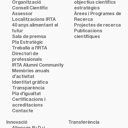
Organització
objectius científics
Consell Científic
estratègics
Assessor
Àrees i Programes de
Localitzacions IRTA
Recerca
40 anys alimentant el
Projectes de recerca
futur
Publicacions
Sala de premsa
científiques
Pla Estratègic
Treballa a l’IRTA
Directori de
professionals
IRTA Alumni Community
Memòries anuals
d’activitat
Identitat gràfica
Transparència
Pla d’igualtat
Certificacions i
acreditacions
Contacte
Innovació
Transferència