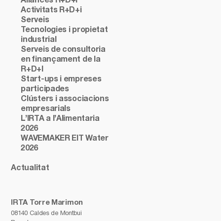
Aliances R+D+i
Activitats R+D+i
Serveis
Tecnologies i propietat
industrial
Serveis de consultoria
en finançament de la
R+D+I
Start-ups i empreses
participades
Clústers i associacions
empresarials
L’IRTA a l’Alimentaria
2026
WAVEMAKER EIT Water
2026
Actualitat
IRTA Torre Marimon
08140 Caldes de Montbui