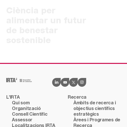
Ciència per
alimentar un futur
de benestar
sostenible
L’IRTA
Recerca
Qui som
Àmbits de recerca i
Organització
objectius científics
Consell Científic
estratègics
Assessor
Àrees i Programes de
Localitzacions IRTA
Recerca