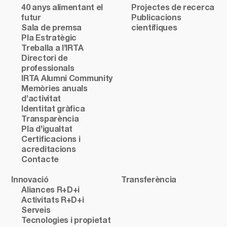
40 anys alimentant el
Projectes de recerca
futur
Publicacions
Sala de premsa
científiques
Pla Estratègic
Treballa a l’IRTA
Directori de
professionals
IRTA Alumni Community
Memòries anuals
d’activitat
Identitat gràfica
Transparència
Pla d’igualtat
Certificacions i
acreditacions
Contacte
Innovació
Transferència
Aliances R+D+i
Activitats R+D+i
Serveis
Tecnologies i propietat