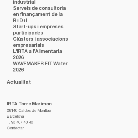
industrial
Serveis de consultoria
en finançament de la
R+D+I
Start-ups i empreses
participades
Clústers i associacions
empresarials
L’IRTA a l’Alimentaria
2026
WAVEMAKER EIT Water
2026
Actualitat
IRTA Torre Marimon
08140 Caldes de Montbui
Barcelona
T.
93 467 40 40
Contactar