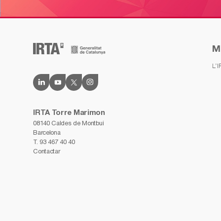
M
L’
IRTA Torre Marimon
08140 Caldes de Montbui
Barcelona
T.
93 467 40 40
Contactar