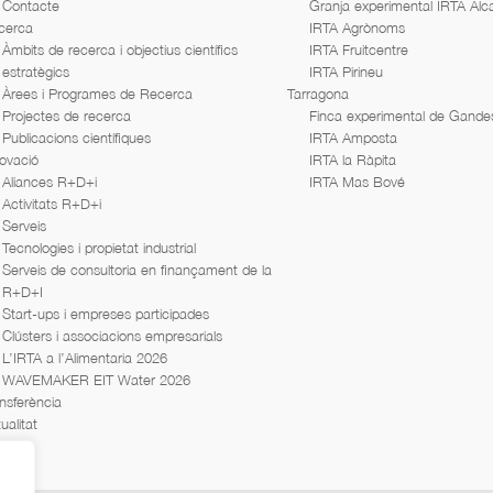
Contacte
Granja experimental IRTA Alc
cerca
IRTA Agrònoms
Àmbits de recerca i objectius científics
IRTA Fruitcentre
estratègics
IRTA Pirineu
Àrees i Programes de Recerca
Tarragona
Projectes de recerca
Finca experimental de Gande
Publicacions científiques
IRTA Amposta
ovació
IRTA la Ràpita
Aliances R+D+i
IRTA Mas Bové
Activitats R+D+i
Serveis
Tecnologies i propietat industrial
Serveis de consultoria en finançament de la
R+D+I
Start-ups i empreses participades
Clústers i associacions empresarials
L’IRTA a l’Alimentaria 2026
WAVEMAKER EIT Water 2026
nsferència
ualitat