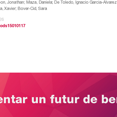
on, Jonathan; Maza, Daniela; De Toledo, Ignacio Garcia-Alvarez; 
a, Xavier; Bover-Cid, Sara
26
oods15010117
entar un futur de b