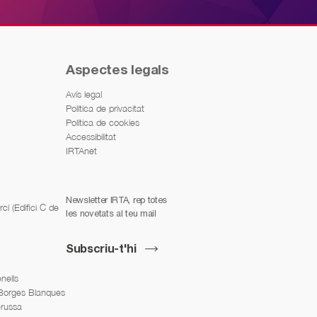
Aspectes legals
Avís legal
Política de privacitat
Política de cookies
Accessibilitat
IRTAnet
Newsletter IRTA, rep totes
í (Edifici C de
les novetats al teu mail
Subscriu-t'hi
nells
 Borges Blanques
erussa