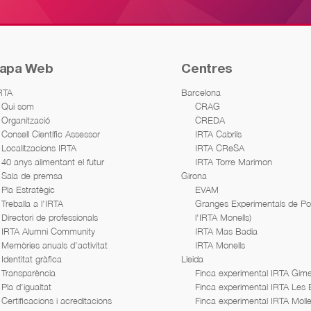
apa Web
Centres
IRTA
Barcelona
Qui som
CRAG
Organització
CREDA
Consell Científic Assessor
IRTA Cabrils
Localitzacions IRTA
IRTA CReSA
40 anys alimentant el futur
IRTA Torre Marimon
Sala de premsa
Girona
Pla Estratègic
EVAM
Treballa a l’IRTA
Granges Experimentals de Porc
Directori de professionals
l'IRTA Monells)
IRTA Alumni Community
IRTA Mas Badia
Memòries anuals d’activitat
IRTA Monells
Identitat gràfica
Lleida
Transparència
Finca experimental IRTA Gime
Pla d’igualtat
Finca experimental IRTA Les
Certificacions i acreditacions
Finca experimental IRTA Moll