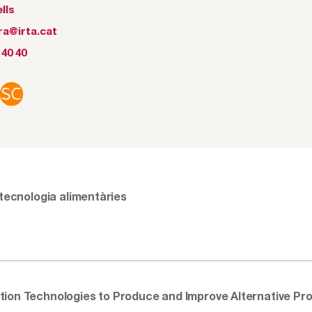
lls
ra@irta.cat
 40 40
 tecnologia alimentàries
ion Technologies to Produce and Improve Alternative Pr