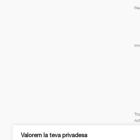
Re
Inn
Tra
Act
Valorem la teva privadesa