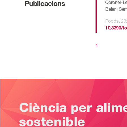
Coronel-Le
Publicacions
Belen; Serr
Foods. 20
10.3390/f
1
Ciència per alim
sostenible