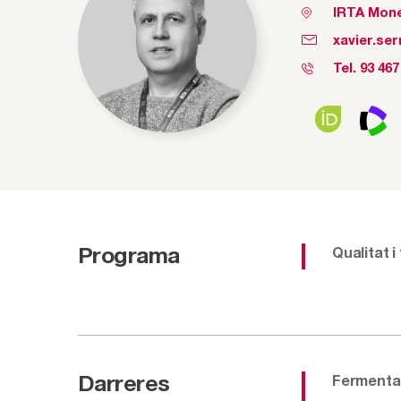
IRTA Mone
xavier.ser
Tel.
93 467
Programa
Qualitat i
Darreres
Fermentat