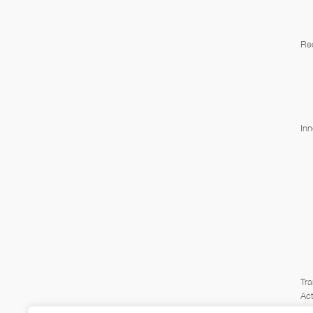
Re
Inn
Tra
Act