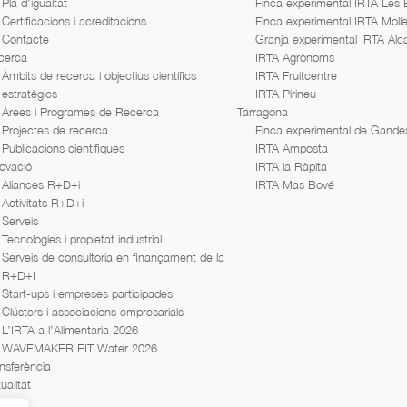
Pla d’igualtat
Finca experimental IRTA Les
Certificacions i acreditacions
Finca experimental IRTA Moll
Contacte
Granja experimental IRTA Alc
cerca
IRTA Agrònoms
Àmbits de recerca i objectius científics
IRTA Fruitcentre
estratègics
IRTA Pirineu
Àrees i Programes de Recerca
Tarragona
Projectes de recerca
Finca experimental de Gande
Publicacions científiques
IRTA Amposta
ovació
IRTA la Ràpita
Aliances R+D+i
IRTA Mas Bové
Activitats R+D+i
Serveis
Tecnologies i propietat industrial
Serveis de consultoria en finançament de la
R+D+I
Start-ups i empreses participades
Clústers i associacions empresarials
L’IRTA a l’Alimentaria 2026
WAVEMAKER EIT Water 2026
nsferència
ualitat