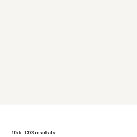
de
10
1373
resultats