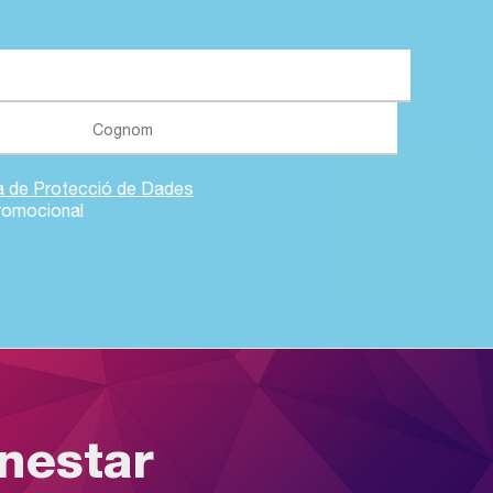
ca de Protecció de Dades
romocional
enestar