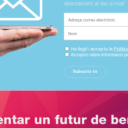
directament al teu e-mail
He llegit i accepto la
Políti
Accepto rebre informació p
Subscriu-te
entar un futur de b