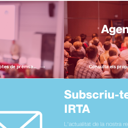
Age
otes de premsa...
Consulta els prop
Subscriu-t
IRTA
L'actualitat de la nostra r