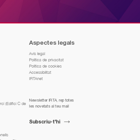
Aspectes legals
Avís legal
Política de privacitat
Política de cookies
Accessibilitat
IRTAnet
Newsletter IRTA, rep totes
í (Edifici C de
les novetats al teu mail
Subscriu-t'hi
nells