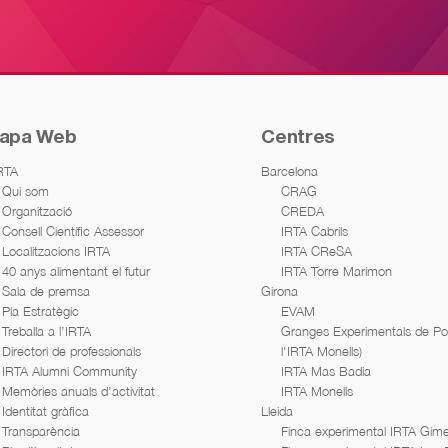
apa Web
Centres
IRTA
Barcelona
Qui som
CRAG
Organització
CREDA
Consell Científic Assessor
IRTA Cabrils
Localitzacions IRTA
IRTA CReSA
40 anys alimentant el futur
IRTA Torre Marimon
Sala de premsa
Girona
Pla Estratègic
EVAM
Treballa a l’IRTA
Granges Experimentals de Porc
Directori de professionals
l'IRTA Monells)
IRTA Alumni Community
IRTA Mas Badia
Memòries anuals d’activitat
IRTA Monells
Identitat gràfica
Lleida
Transparència
Finca experimental IRTA Gime