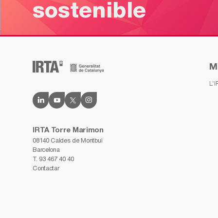
sostenible
M
L’
IRTA Torre Marimon
08140 Caldes de Montbui
Barcelona
T.
93 467 40 40
Contactar