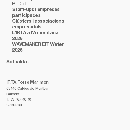
R+D+I
Start-ups i empreses
participades
Clústers i associacions
empresarials
L’IRTA a l’Alimentaria
2026
WAVEMAKER EIT Water
2026
Actualitat
IRTA Torre Marimon
08140 Caldes de Montbui
Barcelona
T.
93 467 40 40
Contactar