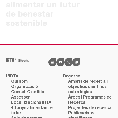
alimentar un futur
de benestar
sostenible
L’IRTA
Recerca
Qui som
Àmbits de recerca i
Organització
objectius científics
Consell Científic
estratègics
Assessor
Àrees i Programes de
Localitzacions IRTA
Recerca
40 anys alimentant el
Projectes de recerca
futur
Publicacions