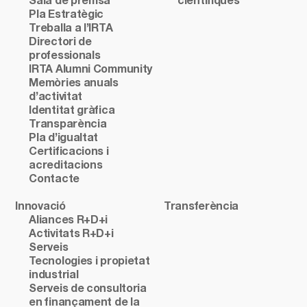
Sala de premsa
científiques
Pla Estratègic
Treballa a l’IRTA
Directori de
professionals
IRTA Alumni Community
Memòries anuals
d’activitat
Identitat gràfica
Transparència
Pla d’igualtat
Certificacions i
acreditacions
Contacte
Innovació
Transferència
Aliances R+D+i
Activitats R+D+i
Serveis
Tecnologies i propietat
industrial
Serveis de consultoria
en finançament de la