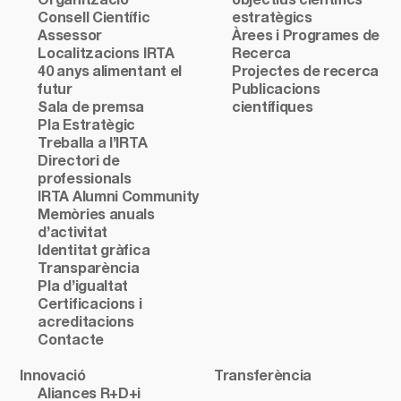
Organització
objectius científics
Consell Científic
estratègics
Assessor
Àrees i Programes de
Localitzacions IRTA
Recerca
40 anys alimentant el
Projectes de recerca
futur
Publicacions
Sala de premsa
científiques
Pla Estratègic
Treballa a l’IRTA
Directori de
professionals
IRTA Alumni Community
Memòries anuals
d’activitat
Identitat gràfica
Transparència
Pla d’igualtat
Certificacions i
acreditacions
Contacte
Innovació
Transferència
Aliances R+D+i