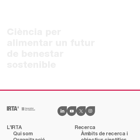
Ciència per
alimentar un futur
de benestar
sostenible
L’IRTA
Recerca
Qui som
Àmbits de recerca i