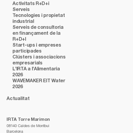
Activitats R+D+i
Serveis
Tecnologies i propietat
industrial
Serveis de consultoria
en finançament de la
R+D+I
Start-ups i empreses
participades
Clústers i associacions
empresarials
L’IRTA a l’Alimentaria
2026
WAVEMAKER EIT Water
2026
Actualitat
IRTA Torre Marimon
08140 Caldes de Montbui
Barcelona