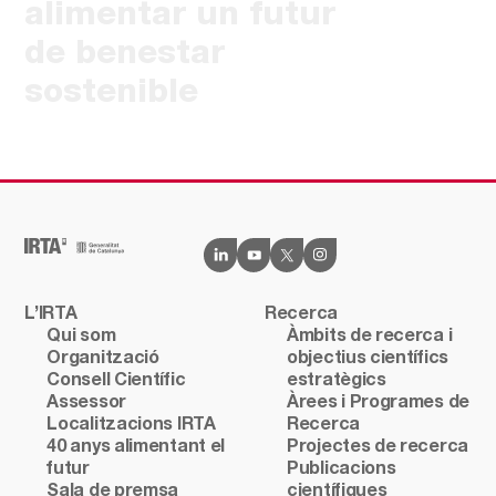
alimentar un futur
de benestar
sostenible
L’IRTA
Recerca
Qui som
Àmbits de recerca i
Organització
objectius científics
Consell Científic
estratègics
Assessor
Àrees i Programes de
Localitzacions IRTA
Recerca
40 anys alimentant el
Projectes de recerca
futur
Publicacions
Sala de premsa
científiques