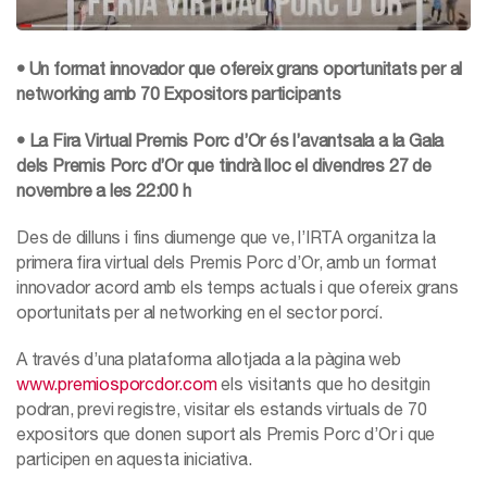
• Un format innovador que ofereix grans oportunitats per al
networking amb 70 Expositors participants
• La Fira Virtual Premis Porc d’Or és l’avantsala a la Gala
dels Premis Porc d’Or que tindrà lloc el divendres 27 de
novembre a les 22:00 h
Des de dilluns i fins diumenge que ve, l’IRTA organitza la
primera fira virtual dels Premis Porc d’Or, amb un format
innovador acord amb els temps actuals i que ofereix grans
oportunitats per al networking en el sector porcí.
A través d’una plataforma allotjada a la pàgina web
www.premiosporcdor.com
els visitants que ho desitgin
podran, previ registre, visitar els estands virtuals de 70
expositors que donen suport als Premis Porc d’Or i que
participen en aquesta iniciativa.