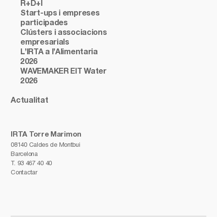
R+D+I
Start-ups i empreses
participades
Clústers i associacions
empresarials
L’IRTA a l’Alimentaria
2026
WAVEMAKER EIT Water
2026
Actualitat
IRTA Torre Marimon
08140 Caldes de Montbui
Barcelona
T.
93 467 40 40
Contactar