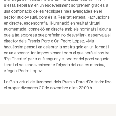
s’està treballant en un esdeveniment sorprenent gràcies a
una combinació de les tècniques més avançades en el
sector audiovisual, com és la Realitat estesa, «actuacions
en directe, escenografia i il·luminació en realitat virtual i
augmentada, connexió en directe amb els nominats i alguna
que altra sorpresa que preferim no desvetllar», assenyala el
director dels Premis Porc d’Or, Pedro López. «Mai
haguéssim pensat en celebrar la nostra gala en un format i
en un escenari tan impressionant com el que serà el nostre
‘Pig Theater’ per a què enguany el sector del porcí segueixi
tenint el seu esdeveniment a l’alçada del que es mereix»,
afegeix Pedro López.
La Gala virtual de lliurament dels Premis Porc d’Or tindrà lloc
el proper divendres 27 de novembre a les 22:00 h..