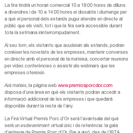
La fira tindrà un horari comercial 10 a 18:00 hores de dilluns
a divendres i de 10 a 14:00 hores el dissabte i diumenge per
a què el personal dels estands pugui atendre en directe al
públic que els visiti, tot i que la fira serà accessible durant
tota la setmana ininterrompudament.
Al seu torn, els visitants que acudeixin als estands, podran
conèixer les novetats de les empreses, mantenir converses
en directe amb el personal de la mateixa, concertar reunions
per vídeo conferències o assistir als webinars que les
empreses ofereixin.
Així mateix, la pàgina web
www.premiosporcdor.com
disposa d’una àrea en què els visitants podran accedir a
informació addicional de les empreses i que quedarà
disponible durant la resta de l’any.
La Fira Virtual Premis Porc d’Or serà l’avantsala del què
serà un esdeveniment virtual únic i de referència: la gala
d’entrega de Premis Porc d’Or. Per a això, des de l’IRTA