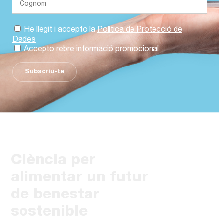
He llegit i accepto la
Política de Protecció de
Dades
Accepto rebre informació promocional
Subscriu-te
Ciència per
alimentar un futur
de benestar
sostenible