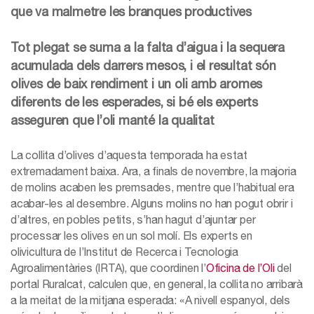
que va malmetre les branques productives
Tot plegat se suma a la falta d’aigua i la sequera
acumulada dels darrers mesos, i el resultat són
olives de baix rendiment i un oli amb aromes
diferents de les esperades, si bé els experts
asseguren que l’oli manté la qualitat
La collita d’olives d’aquesta temporada ha estat
extremadament baixa. Ara, a finals de novembre, la majoria
de molins acaben les premsades, mentre que l’habitual era
acabar-les al desembre. Alguns molins no han pogut obrir i
d’altres, en pobles petits, s’han hagut d’ajuntar per
processar les olives en un sol molí. Els experts en
olivicultura de l’Institut de Recerca i Tecnologia
Agroalimentàries (IRTA), que coordinen l’
Oficina de l’Oli
del
portal Ruralcat, calculen que, en general, la collita no arribarà
a la meitat de la mitjana esperada: «A nivell espanyol, dels