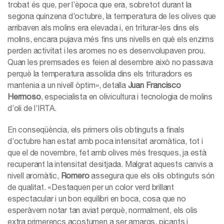
trobat és que, per l’època que era, sobretot durant la
segona quinzena d’octubre, la temperatura de les olives que
arribaven als molins era elevada i, en triturar-les dins els
molins, encara pujava més fins uns nivells en què els enzims
perden activitat i les aromes no es desenvolupaven prou.
Quan les premsades es feien al desembre això no passava
perquè la temperatura assolida dins els trituradors es
mantenia a un nivell òptim», detalla
Juan Francisco
Hermoso
, especialista en olivicultura i tecnologia de molins
d’oli de l’IRTA.
En conseqüència, els primers olis obtinguts a finals
d’octubre han estat amb poca intensitat aromàtica, tot i
que el de novembre, fet amb olives més fresques, ja està
recuperant la intensitat desitjada. Malgrat aquests canvis a
nivell aromàtic,
Romero
assegura que els olis obtinguts són
de qualitat. «Destaquen per un color verd brillant
espectacular i un bon equilibri en boca, cosa que no
esperàvem notar tan aviat perquè, normalment, els olis
extra primerencs acostumen a ser amargs, picants i