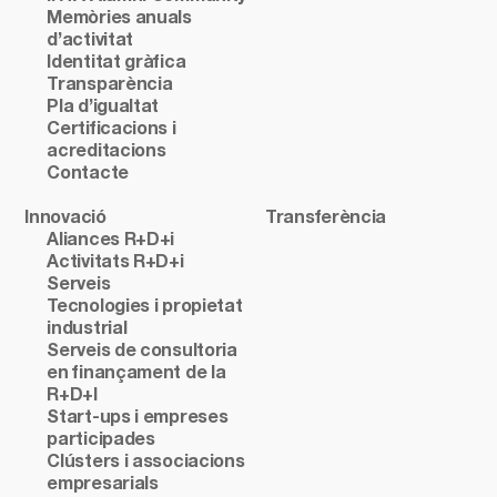
Memòries anuals
d’activitat
Identitat gràfica
Transparència
Pla d’igualtat
Certificacions i
acreditacions
Contacte
Innovació
Transferència
Aliances R+D+i
Activitats R+D+i
Serveis
Tecnologies i propietat
industrial
Serveis de consultoria
en finançament de la
R+D+I
Start-ups i empreses
participades
Clústers i associacions
empresarials