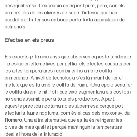
desequilibrats». L’excepció en aquest punt, però, són els
primers olis de les oliveres de secà d’interior, que han
quedat molt intensos en boca per la forta acumulació de
polifenols.
Efectes en els preus
Els experts ja fa cinc anys que observen aquesta tendència
i ja estudien alternatives per pal·liar els efectes causats per
les altes temperatures i combinar-ho amb la collita
primerenca. A nivell de tecnologia s’està mirant de fer el
mateix que es fa amb la collita del raïm. «Una opció seria fer
la collita durant la nit, tot i que això augmentaria els costos i
no seria assumible per a tots els productors. A part,
aquesta pràctica nocturna no està permesa perquè pot
afectar la fauna nocturna, com és el cas dels moixons», diu
Romero
. Una altra alternativa que es fa és refrigerar les
olives de més qualitat perquè mantinguin la temperatura
ideal a l’hora de la trituració.