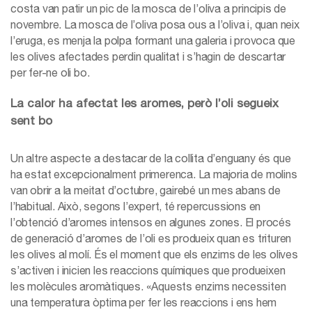
costa van patir un pic de la mosca de l’oliva a principis de
novembre. La mosca de l’oliva posa ous a l’oliva i, quan neix
l’eruga, es menja la polpa formant una galeria i provoca que
les olives afectades perdin qualitat i s’hagin de descartar
per fer-ne oli bo.
La calor ha afectat les aromes, però l’oli segueix
sent bo
Un altre aspecte a destacar de la collita d’enguany és que
ha estat excepcionalment primerenca. La majoria de molins
van obrir a la meitat d’octubre, gairebé un mes abans de
l’habitual. Això, segons l’expert, té repercussions en
l’obtenció d’aromes intensos en algunes zones. El procés
de generació d’aromes de l’oli es produeix quan es trituren
les olives al molí. És el moment que els enzims de les olives
s’activen i inicien les reaccions químiques que produeixen
les molècules aromàtiques. «Aquests enzims necessiten
una temperatura òptima per fer les reaccions i ens hem