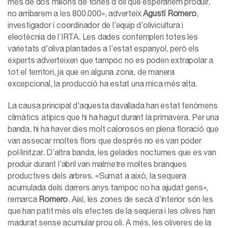
més de dos milions de tones d’oli que esperaríem produir,
no arribarem a les 800.000», adverteix
Agustí Romero
,
investigador i coordinador de l’equip d’olivicultura i
eleotècnia de l’IRTA. Les dades contemplen totes les
varietats d’oliva plantades a l’estat espanyol, però els
experts adverteixen que tampoc no es poden extrapolar a
tot el territori, ja que en alguna zona, de manera
excepcional, la producció ha estat una mica més alta.
La causa principal d’aquesta davallada han estat fenòmens
climàtics atípics que hi ha hagut durant la primavera. Per una
banda, hi ha haver dies molt calorosos en plena floració que
van assecar moltes flors que després no es van poder
pol·linitzar. D’altra banda, les gelades nocturnes que es van
produir durant l’abril van malmetre moltes branques
productives dels arbres. «Sumat a això, la sequera
acumulada dels darrers anys tampoc no ha ajudat gens»,
remarca
Romero
. Així, les zones de secà d’interior són les
que han patit més els efectes de la sequera i les olives han
madurat sense acumular prou oli. A més, les oliveres de la