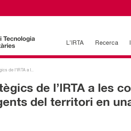
L’IRTA
Recerca
cs de l'IRTA a l...
atègics de l’IRTA a les 
gents del territori en u