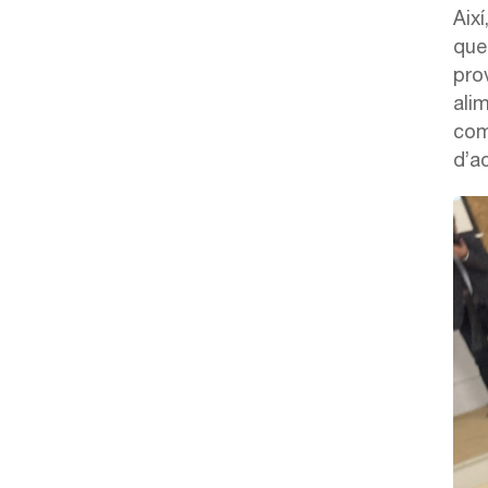
Així
que
pro
ali
com
d’a