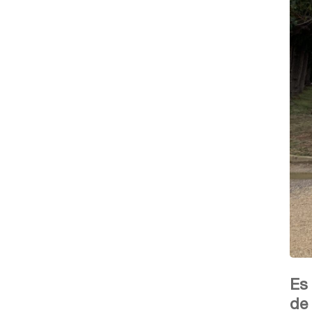
Es 
de 