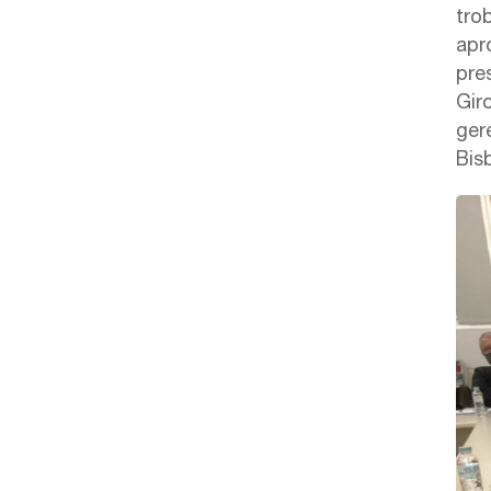
trob
apro
pre
Gir
ger
Bis