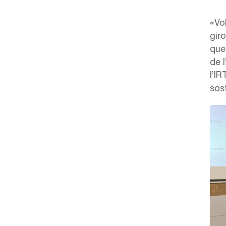
«Vo
giro
que
de 
l’IR
sost