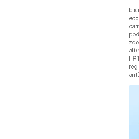
Els
eco
car
pod
zoo
altr
l’I
reg
ant