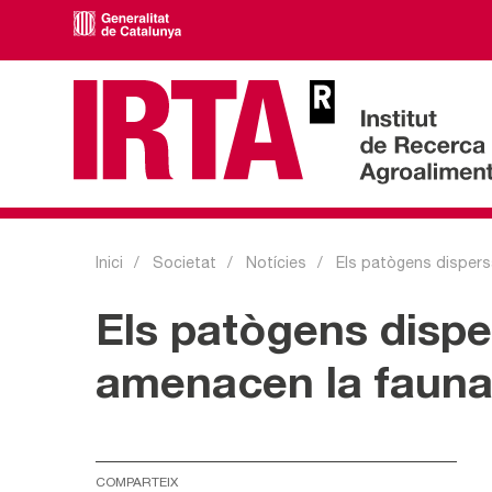
Inici
Societat
Notícies
Els patògens dispersa
Els patògens dispe
amenacen la fauna
COMPARTEIX