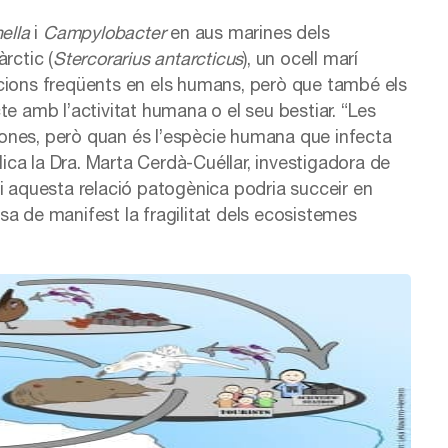
ella
i
Campylobacter
en aus marines dels
rctic (
Stercorarius antarcticus
), un ocell marí
ccions freqüents en els humans, però que també els
te amb l’activitat humana o el seu bestiar. “Les
ones, però quan és l’espècie humana que infecta
lica la Dra. Marta Cerdà-Cuéllar, investigadora de
i aquesta relació patogènica podria succeir en
a de manifest la fragilitat dels ecosistemes