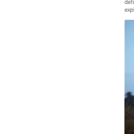
def
expl