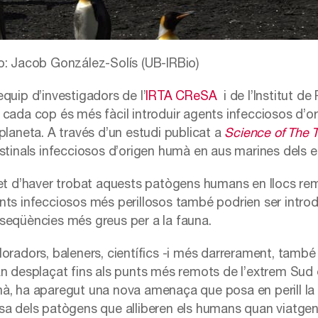
o: Jacob González-Solís (UB-IRBio)
equip d’investigadors de l’
IRTA CReSA
i de l’Institut de
 cada cop és més fàcil introduir agents infecciosos d’o
 planeta. A través d’un estudi publicat a
Science of The 
estinals infecciosos d’origen humà en aus marines dels e
fet d’haver trobat aquests patògens humans en llocs rem
nts infecciosos més perillosos també podrien ser intro
seqüències més greus per a la fauna.
loradors, baleners, científics -i més darrerament, tamb
an desplaçat fins als punts més remots de l’extrem Sud 
à, ha aparegut una nova amenaça que posa en perill la 
sa dels patògens que alliberen els humans quan viatgen o