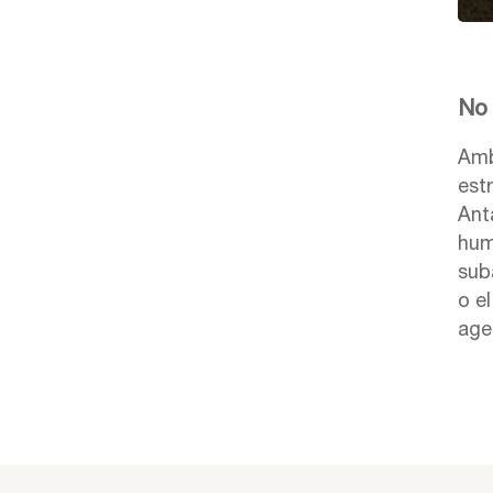
No 
Amb
est
Antà
hum
sub
o e
age