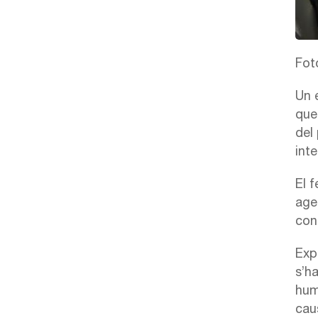
Fot
Un 
que
del
int
El 
age
con
Exp
s’h
hum
cau