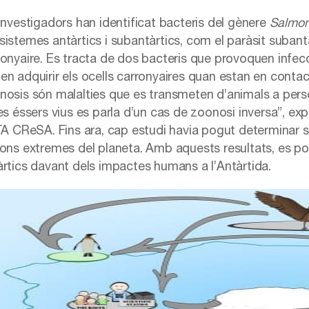
 investigadors han identificat bacteris del gènere
Salmon
sistemes antàrtics i subantàrtics, com el paràsit subantà
ronyaire. Es tracta de dos bacteris que provoquen infe
en adquirir els ocells carronyaires quan estan en contac
nosis són malalties que es transmeten d’animals a pers
es éssers vius es parla d’un cas de zoonosi inversa”, exp
RTA CReSA. Fins ara, cap estudi havia pogut determinar s
ions extremes del planeta. Amb aquests resultats, es pos
àrtics davant dels impactes humans a l’Antàrtida.