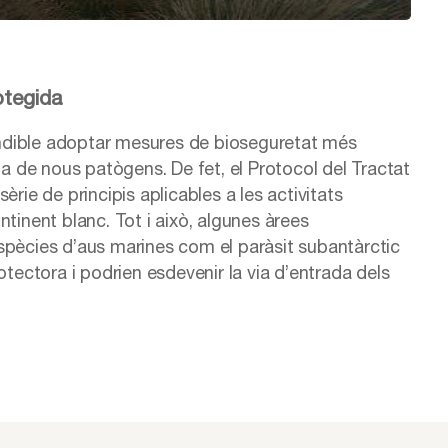
otegida
ndible adoptar mesures de bioseguretat més
da de nous patògens. De fet, el Protocol del Tractat
rie de principis aplicables a les activitats
tinent blanc. Tot i això, algunes àrees
spècies d’aus marines com el paràsit subantàrctic
otectora i podrien esdevenir la via d’entrada dels