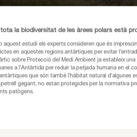
tota la biodiversitat de les àrees polars està pr
 aquest estudi els experts consideren que és impresci
rictes en aquestes regions antàrtiques per evitar l’entra
rtic sobre Protecció del Medi Ambient ja estableix una sè
anes a l’Antàrtida per reduir la petjada humana en el con
antàrtiques que són també l’hàbitat natural d’algunes e
l petrell gegant, no estan protegides per la normativa pr
nts patògens.