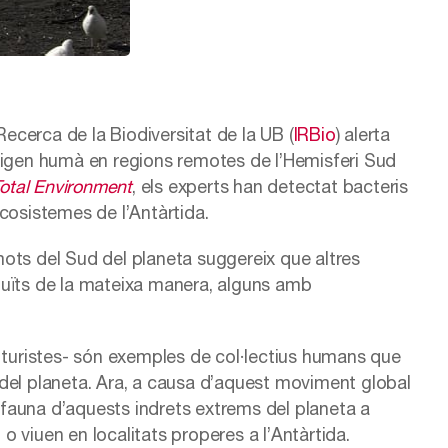
 Recerca de la Biodiversitat de la UB (
IRBio
) alerta
rigen humà en regions remotes de l’Hemisferi Sud
Total Environment
, els experts han detectat bacteris
cosistemes de l’Antàrtida.
ots del Sud del planeta suggereix que altres
duïts de la mateixa manera, alguns amb
é turistes- són exemples de col·lectius humans que
del planeta. Ara, a causa d’aquest moviment global
fauna d’aquests indrets extrems del planeta a
 viuen en localitats properes a l’Antàrtida.