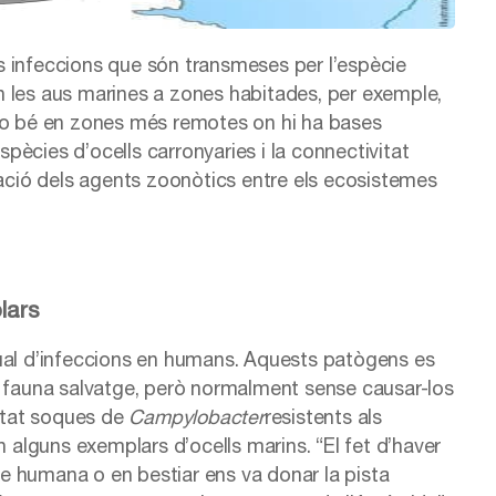
les infeccions que són transmeses per l’espècie
n les aus marines a zones habitades, per exemple,
ha; o bé en zones més remotes on hi ha bases
spècies d’ocells carronyaries i la connectivitat
lació dels agents zoonòtics entre els ecosistemes
lars
ual d’infeccions en humans. Aquests patògens es
a fauna salvatge, però normalment sense causar-los
ectat soques de
Campylobacter
resistents als
n alguns exemplars d’ocells marins. “El fet d’haver
cie humana o en bestiar ens va donar la pista