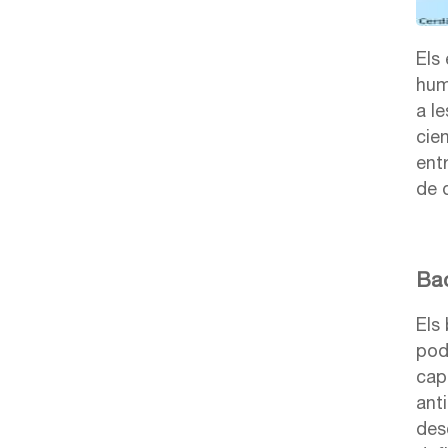
Els
hum
a l
cien
ent
de d
Bac
Els
pod
cap
ant
des