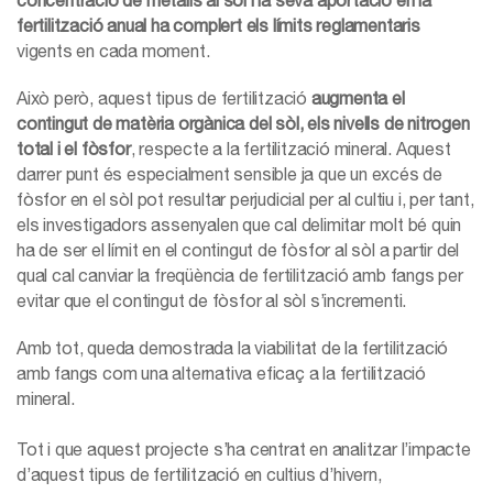
concentració de metalls al sòl i la seva aportació en la
fertilització anual ha complert els límits reglamentaris
vigents en cada moment.
Això però, aquest tipus de fertilització
augmenta el
contingut de matèria orgànica del sòl, els nivells de nitrogen
total i el fòsfor
, respecte a la fertilització mineral. Aquest
darrer punt és especialment sensible ja que un excés de
fòsfor en el sòl pot resultar perjudicial per al cultiu i, per tant,
els investigadors assenyalen que cal delimitar molt bé quin
ha de ser el límit en el contingut de fòsfor al sòl a partir del
qual cal canviar la freqüència de fertilització amb fangs per
evitar que el contingut de fòsfor al sòl s’incrementi.
Amb tot, queda demostrada la viabilitat de la fertilització
amb fangs com una alternativa eficaç a la fertilització
mineral.
Tot i que aquest projecte s’ha centrat en analitzar l’impacte
d’aquest tipus de fertilització en cultius d’hivern,