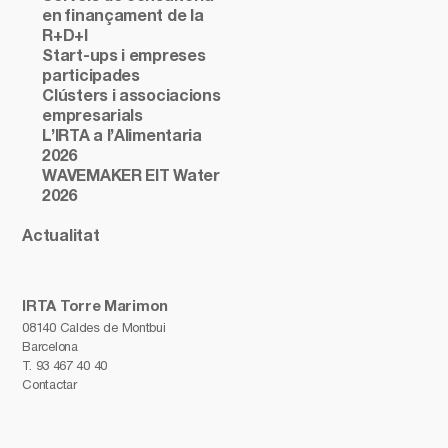
en finançament de la
R+D+I
Start-ups i empreses
participades
Clústers i associacions
empresarials
L’IRTA a l’Alimentaria
2026
WAVEMAKER EIT Water
2026
Actualitat
IRTA Torre Marimon
08140 Caldes de Montbui
Barcelona
T.
93 467 40 40
Contactar