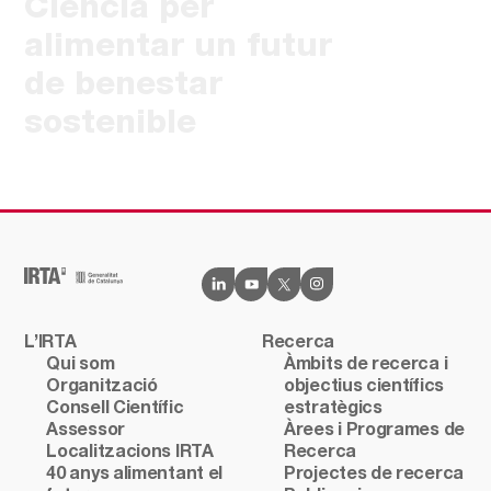
Ciència per
alimentar un futur
de benestar
sostenible
L’IRTA
Recerca
Qui som
Àmbits de recerca i
Organització
objectius científics
Consell Científic
estratègics
Assessor
Àrees i Programes de
Localitzacions IRTA
Recerca
40 anys alimentant el
Projectes de recerca