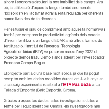
alhora l’
economia circular
i la
sostenibilitat
dels camps. Ara
bé, la utilització d’aquests fangs (també anomenats
“biosòlids”) en l’activitat agrària està regulada per diferents
normatives
des de fa dècades.
Per estudiar el grau de compliment amb aquesta normativa i
també per comparar la productivitat agrícola dels cereals
d’hivern fertilitzats en fangs d’EDAR amb altres formes de
fertilització, l’
Institut de Recerca i Tecnologia
Agroalimentàries (IRTA)
va posar en marxa l’any 2022 el
projecte demostratiu Demo Fangs, liderat per l’investigador
Francesc Camps
Sague
.
El projecte partia d’una base molt sòlida, ja que ha pogut
comptar amb les dades recollides durant vint-i-vuit anys en
un assaig experimental realitzat a l’
IRTA Mas Badia
, a La
Tallada d’Empordà (Baix Empordà, Girona).
Gràcies a aquestes dades i a les investigacions dutes a
terme per l’equip liderat per Camps, els investigadors han