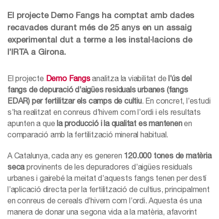
El projecte Demo Fangs ha comptat amb dades
recavades durant més de 25 anys en un assaig
experimental dut a terme a les instal·lacions de
l’IRTA a Girona.
El projecte
Demo Fangs
analitza la viabilitat de
l’ús del
fangs de depuració d’aigües residuals urbanes (fangs
EDAR) per fertilitzar els camps de cultiu
. En concret, l’estudi
s’ha realitzat en conreus d’hivern com l’ordi i els resultats
apunten a que
la producció i la qualitat es mantenen
en
comparació amb la fertilització mineral habitual.
A Catalunya, cada any es generen
120.000 tones de matèria
seca
provinents de les depuradores d’aigües residuals
urbanes i gairebé la meitat d’aquests fangs tenen per destí
l’aplicació directa per la fertilització de cultius, principalment
en conreus de cereals d’hivern com l’ordi. Aquesta és una
manera de donar una segona vida a la matèria, afavorint