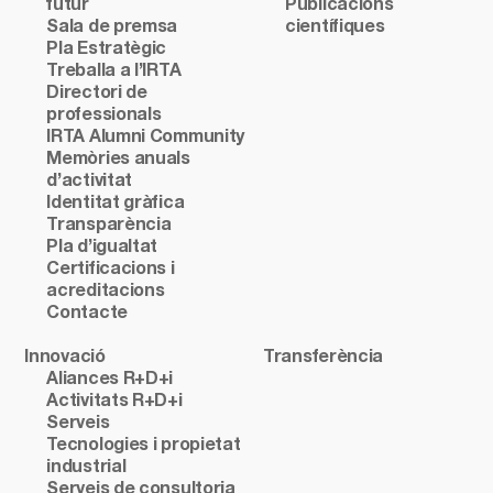
futur
Publicacions
Sala de premsa
científiques
Pla Estratègic
Treballa a l’IRTA
Directori de
professionals
IRTA Alumni Community
Memòries anuals
d’activitat
Identitat gràfica
Transparència
Pla d’igualtat
Certificacions i
acreditacions
Contacte
Innovació
Transferència
Aliances R+D+i
Activitats R+D+i
Serveis
Tecnologies i propietat
industrial
Serveis de consultoria