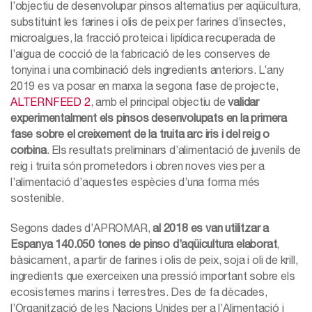
l’objectiu de desenvolupar pinsos alternatius per aqüicultura,
substituint les farines i olis de peix per farines d’insectes,
microalgues, la fracció proteica i lipídica recuperada de
l’aigua de cocció de la fabricació de les conserves de
tonyina i una combinació dels ingredients anteriors. L’any
2019 es va posar en marxa la segona fase de projecte,
ALTERNFEED 2
, amb el principal objectiu de
validar
experimentalment els pinsos desenvolupats en la primera
fase sobre el creixement de la truita arc iris i del reig o
corbina
. Els resultats preliminars d’alimentació de juvenils de
reig i truita són prometedors i obren noves vies per a
l’alimentació d’aquestes espècies d’una forma més
sostenible.
Segons dades d’APROMAR,
al 2018 es van utilitzar a
Espanya 140.050 tones de pinso d’aqüicultura elaborat
,
bàsicament, a partir de farines i olis de peix, soja i oli de krill,
ingredients que exerceixen una pressió important sobre els
ecosistemes marins i terrestres. Des de fa dècades,
l’Organització de les Nacions Unides per a l’Alimentació i