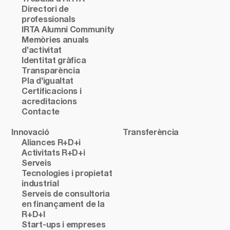
Directori de
professionals
IRTA Alumni Community
Memòries anuals
d’activitat
Identitat gràfica
Transparència
Pla d’igualtat
Certificacions i
acreditacions
Contacte
Innovació
Transferència
Aliances R+D+i
Activitats R+D+i
Serveis
Tecnologies i propietat
industrial
Serveis de consultoria
en finançament de la
R+D+I
Start-ups i empreses