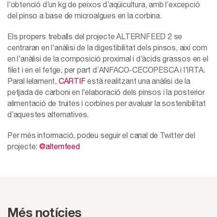
l’obtenció d’un kg de peixos d’aqüicultura, amb l’excepció
del pinso a base de microalgues en la corbina.
Els propers treballs del projecte ALTERNFEED 2 se
centraran en l’anàlisi de la digestibilitat dels pinsos, així com
en l’anàlisi de la composició proximal i d’àcids grassos en el
filet i en el fetge, per part d’ANFACO-CECOPESCA i l’IRTA.
Paral·lelament,
CARTIF
està realitzant una anàlisi de la
petjada de carboni en l’elaboració dels pinsos i la posterior
alimentació de truites i corbines per avaluar la sostenibilitat
d’aquestes alternatives.
Per més informació, podeu seguir el canal de Twitter del
projecte:
@alternfeed
Més notícies