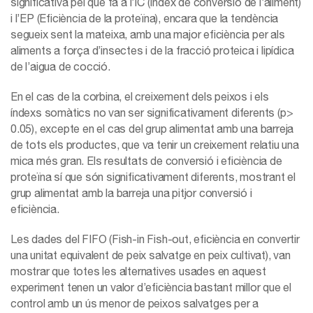
significativa pel que fa a l’IC (Índex de conversió de l’aliment)
i l’EP (Eficiència de la proteïna), encara que la tendència
segueix sent la mateixa, amb una major eficiència per als
aliments a força d’insectes i de la fracció proteica i lipídica
de l’aigua de cocció.
En el cas de la corbina, el creixement dels peixos i els
índexs somàtics no van ser significativament diferents (p>
0.05), excepte en el cas del grup alimentat amb una barreja
de tots els productes, que va tenir un creixement relatiu una
mica més gran. Els resultats de conversió i eficiència de
proteïna sí que són significativament diferents, mostrant el
grup alimentat amb la barreja una pitjor conversió i
eficiència.
Les dades del FIFO (Fish-in Fish-out, eficiència en convertir
una unitat equivalent de peix salvatge en peix cultivat), van
mostrar que totes les alternatives usades en aquest
experiment tenen un valor d’eficiència bastant millor que el
control amb un ús menor de peixos salvatges per a