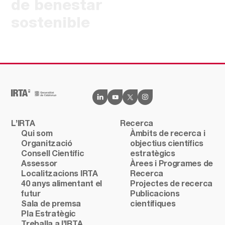
de benestar
sostenible
L’IRTA
Recerca
Qui som
Àmbits de recerca i
Organització
objectius científics
Consell Científic
estratègics
Assessor
Àrees i Programes de
Localitzacions IRTA
Recerca
40 anys alimentant el
Projectes de recerca
futur
Publicacions
Sala de premsa
científiques
Pla Estratègic
Treballa a l’IRTA