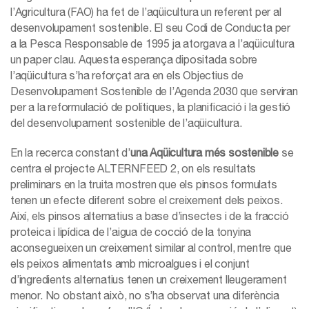
l’Agricultura (FAO) ha fet de l’aqüicultura un referent per al
desenvolupament sostenible. El seu Codi de Conducta per
a la Pesca Responsable de 1995 ja atorgava a l’aqüicultura
un paper clau. Aquesta esperança dipositada sobre
l’aqüicultura s’ha reforçat ara en els Objectius de
Desenvolupament Sostenible de l’Agenda 2030 que serviran
per a la reformulació de polítiques, la planificació i la gestió
del desenvolupament sostenible de l’aqüicultura.
En la recerca constant d’
una Aqüicultura més sostenible
se
centra el projecte ALTERNFEED 2, on els resultats
preliminars en la truita mostren que els pinsos formulats
tenen un efecte diferent sobre el creixement dels peixos.
Així, els pinsos alternatius a base d’insectes i de la fracció
proteica i lipídica de l’aigua de cocció de la tonyina
aconsegueixen un creixement similar al control, mentre que
els peixos alimentats amb microalgues i el conjunt
d’ingredients alternatius tenen un creixement lleugerament
menor. No obstant això, no s’ha observat una diferència