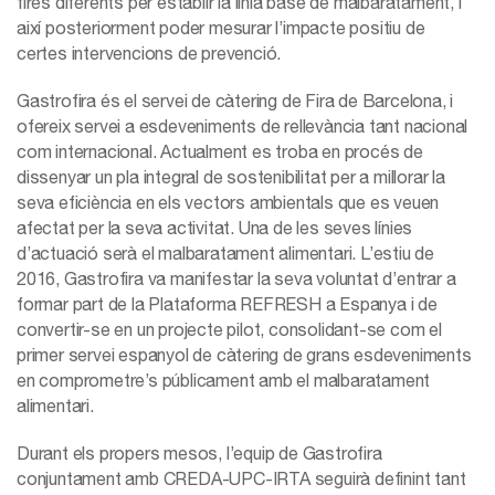
fires diferents per establir la línia base de malbaratament, i
així posteriorment poder mesurar l’impacte positiu de
certes intervencions de prevenció.
Gastrofira és el servei de càtering de Fira de Barcelona, i
ofereix servei a esdeveniments de rellevància tant nacional
com internacional. Actualment es troba en procés de
dissenyar un pla integral de sostenibilitat per a millorar la
seva eficiència en els vectors ambientals que es veuen
afectat per la seva activitat. Una de les seves línies
d’actuació serà el malbaratament alimentari. L’estiu de
2016, Gastrofira va manifestar la seva voluntat d’entrar a
formar part de la Plataforma REFRESH a Espanya i de
convertir-se en un projecte pilot, consolidant-se com el
primer servei espanyol de càtering de grans esdeveniments
en comprometre’s públicament amb el malbaratament
alimentari.
Durant els propers mesos, l’equip de Gastrofira
conjuntament amb CREDA-UPC-IRTA seguirà definint tant