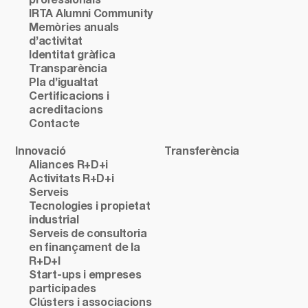
professionals
IRTA Alumni Community
Memòries anuals
d’activitat
Identitat gràfica
Transparència
Pla d’igualtat
Certificacions i
acreditacions
Contacte
Innovació
Transferència
Aliances R+D+i
Activitats R+D+i
Serveis
Tecnologies i propietat
industrial
Serveis de consultoria
en finançament de la
R+D+I
Start-ups i empreses
participades
Clústers i associacions