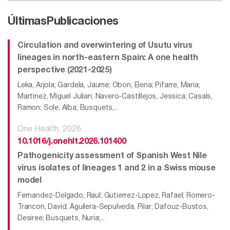
Últimas
Publicaciones
Circulation and overwintering of Usutu virus
lineages in north-eastern Spain: A one health
perspective (2021-2025)
Leka, Arjola; Gardela, Jaume; Obon, Elena; Pifarre, Maria;
Martinez, Miguel Julian; Navero-Castillejos, Jessica; Casals,
Ramon; Sole, Alba; Busquets,...
One Health. 2026
10.1016/j.onehlt.2026.101400
Pathogenicity assessment of Spanish West Nile
virus isolates of lineages 1 and 2 in a Swiss mouse
model
Fernandez-Delgado, Raul; Gutierrez-Lopez, Rafael; Romero-
Trancon, David; Aguilera-Sepulveda, Pilar; Dafouz-Bustos,
Desiree; Busquets, Nuria;...