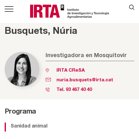
Busquets, Núria
Investigadora en Mosquitovir
IRTA CReSA
nuria.busquets@irta.cat
Tel.
93 467 40 40
Programa
Sanidad animal