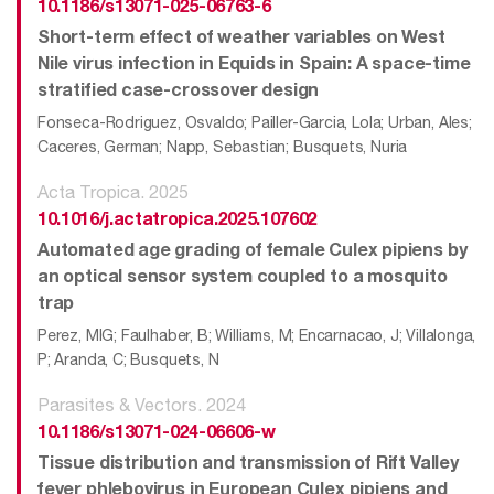
10.1186/s13071-025-06763-6
Short-term effect of weather variables on West
Nile virus infection in Equids in Spain: A space-time
stratified case-crossover design
Fonseca-Rodriguez, Osvaldo; Pailler-Garcia, Lola; Urban, Ales;
Caceres, German; Napp, Sebastian; Busquets, Nuria
Acta Tropica. 2025
10.1016/j.actatropica.2025.107602
Automated age grading of female Culex pipiens by
an optical sensor system coupled to a mosquito
trap
Perez, MIG; Faulhaber, B; Williams, M; Encarnacao, J; Villalonga,
P; Aranda, C; Busquets, N
Parasites & Vectors. 2024
10.1186/s13071-024-06606-w
Tissue distribution and transmission of Rift Valley
fever phlebovirus in European Culex pipiens and