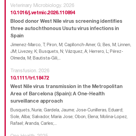
Veterinary Microbiology. 2026
10.1016/j.vetmic.2026.110894
Blood donor West Nile virus screening identifies
three autochthonous Usutu virus infections in
Spain
Jimenez-Marco, T; Piron, M; Capllonch-Amer, G; Bes, M; Linnen,
JM; Livezey, K; Busquets, N; Vázquez, A; Herrero, L; Pérez-
Olmeda, M; Bautista-Gili,...
Transfusion. 2026
10.1111/trf.18472
West Nile virus transmission in the Metropolitan
Area of Barcelona (Spain): A One-Health
surveillance approach
Busquets, Nuria; Gardela, Jaume; Jose-Cunilleras, Eduard;
Sole, Alba; Salvador, Maria Jose; Obon, Elena; Molina-Lopez,
Rafael; Aranda, Carles;...
One Health. 2025