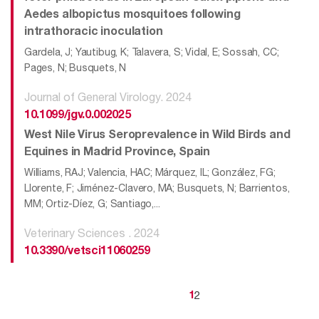
Aedes albopictus mosquitoes following
intrathoracic inoculation
Gardela, J; Yautibug, K; Talavera, S; Vidal, E; Sossah, CC;
Pages, N; Busquets, N
Journal of General Virology. 2024
10.1099/jgv.0.002025
West Nile Virus Seroprevalence in Wild Birds and
Equines in Madrid Province, Spain
Williams, RAJ; Valencia, HAC; Márquez, IL; González, FG;
Llorente, F; Jiménez-Clavero, MA; Busquets, N; Barrientos,
MM; Ortiz-Díez, G; Santiago,...
Veterinary Sciences . 2024
10.3390/vetsci11060259
2
1