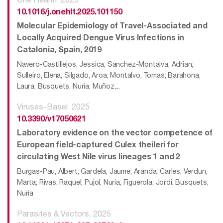
10.1016/j.onehlt.2025.101150
Molecular Epidemiology of Travel-Associated and
Locally Acquired Dengue Virus Infections in
Catalonia, Spain, 2019
Navero-Castillejos, Jessica; Sanchez-Montalva, Adrian;
Sulleiro, Elena; Silgado, Aroa; Montalvo, Tomas; Barahona,
Laura; Busquets, Nuria; Muñoz,...
Viruses-Basel. 2025
10.3390/v17050621
Laboratory evidence on the vector competence of
European field-captured Culex theileri for
circulating West Nile virus lineages 1 and 2
Burgas-Pau, Albert; Gardela, Jaume; Aranda, Carles; Verdun,
Marta; Rivas, Raquel; Pujol, Nuria; Figuerola, Jordi; Busquets,
Nuria
Parasites & Vectors. 2025