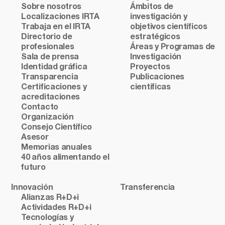
Sobre nosotros
Ámbitos de
Localizaciones IRTA
investigación y
Trabaja en el IRTA
objetivos científicos
Directorio de
estratégicos
profesionales
Áreas y Programas de
Sala de prensa
Investigación
Identidad gráfica
Proyectos
Transparencia
Publicaciones
Certificaciones y
científicas
acreditaciones
Contacto
Organización
Consejo Científico
Asesor
Memorias anuales
40 años alimentando el
futuro
Innovación
Transferencia
Alianzas R+D+i
Actividades R+D+i
Tecnologías y