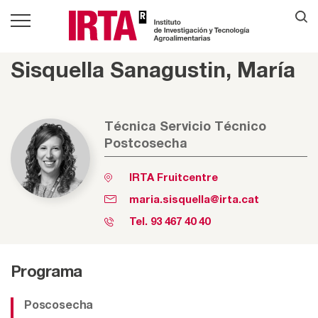
Sisquella Sanagustin, María
Técnica Servicio Técnico
Postcosecha
IRTA Fruitcentre
maria.sisquella@irta.cat
Tel.
93 467 40 40
Programa
Poscosecha