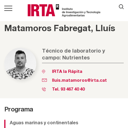
Matamoros Fabregat, Lluís
Técnico de laboratorio y
campo: Nutrientes
IRTA la Rápita
lluis.matamoros@irta.cat
Tel.
93 467 40 40
Programa
Aguas marinas y continentales