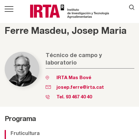
Ferre Masdeu, Josep Maria
Técnico de campo y
laboratorio
IRTA Mas Bové
josep.ferre@irta.cat
Tel.
93 467 40 40
Programa
Fruticultura