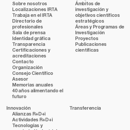
Sobre nosotros
Ámbitos de
Localizaciones IRTA
investigación y
Trabaja en el IRTA
objetivos científicos
Directorio de
estratégicos
profesionales
Áreas y Programas de
Sala de prensa
Investigación
Identidad gráfica
Proyectos
Transparencia
Publicaciones
Certificaciones y
científicas
acreditaciones
Contacto
Organización
Consejo Científico
Asesor
Memorias anuales
40 años alimentando el
futuro
Innovación
Transferencia
Alianzas R+D+i
Actividades R+D+i
Tecnologías y