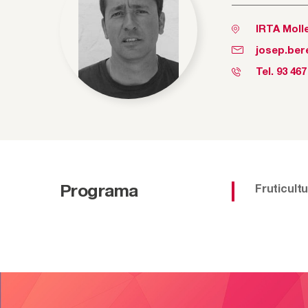
IRTA Moll
josep.ber
Tel.
93 467
Programa
Fruticult