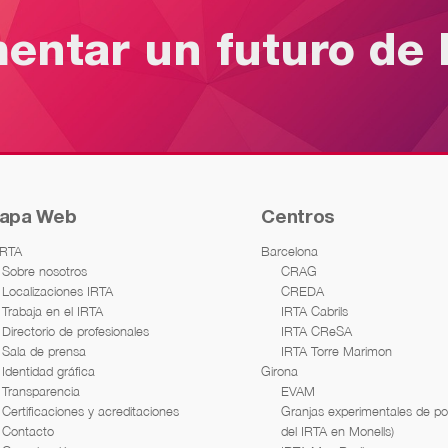
mentar un futuro de 
apa Web
Centros
IRTA
Barcelona
Sobre nosotros
CRAG
Localizaciones IRTA
CREDA
Trabaja en el IRTA
IRTA Cabrils
Directorio de profesionales
IRTA CReSA
Sala de prensa
IRTA Torre Marimon
Identidad gráfica
Girona
Transparencia
EVAM
Certificaciones y acreditaciones
Granjas experimentales de por
Contacto
del IRTA en Monells)