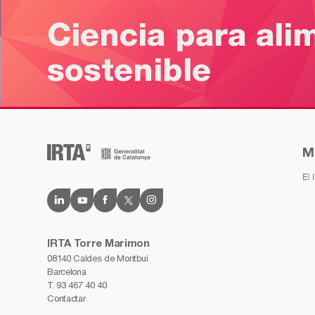
Ciencia para ali
sostenible
M
El 
IRTA Torre Marimon
08140 Caldes de Montbui
Barcelona
T.
93 467 40 40
Contactar