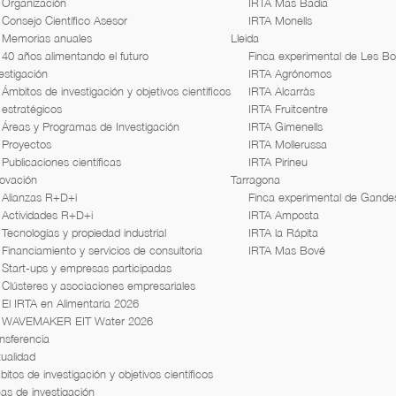
Organización
IRTA Mas Badia
Consejo Científico Asesor
IRTA Monells
Memorias anuales
Lleida
40 años alimentando el futuro
Finca experimental de Les B
estigación
IRTA Agrónomos
Ámbitos de investigación y objetivos científicos
IRTA Alcarràs
estratégicos
IRTA Fruitcentre
Áreas y Programas de Investigación
IRTA Gimenells
Proyectos
IRTA Mollerussa
Publicaciones científicas
IRTA Pirineu
novación
Tarragona
Alianzas R+D+i
Finca experimental de Gande
Actividades R+D+i
IRTA Amposta
Tecnologías y propiedad industrial
IRTA la Rápita
Financiamiento y servicios de consultoria
IRTA Mas Bové
Start-ups y empresas participadas
Clústeres y asociaciones empresariales
El IRTA en Alimentaria 2026
WAVEMAKER EIT Water 2026
nsferencia
ualidad
itos de investigación y objetivos científicos
as de investigación