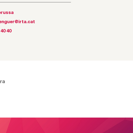
erussa
enguer@irta.cat
 40 40
ura