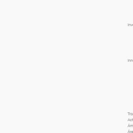
Inv
In
Tra
Act
Ámb
Áre