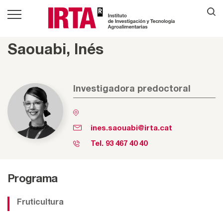
Saouabi, Inés
Investigadora predoctoral
ines.saouabi@irta.cat
Tel.
93 467 40 40
Programa
Fruticultura