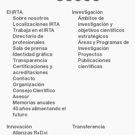
El IRTA
Investigación
Sobre nosotros
Ámbitos de
Localizaciones IRTA
investigación y
Trabaja en el IRTA
objetivos científicos
Directorio de
estratégicos
profesionales
Áreas y Programas de
Sala de prensa
Investigación
Identidad gráfica
Proyectos
Transparencia
Publicaciones
Certificaciones y
científicas
acreditaciones
Contacto
Organización
Consejo Científico
Asesor
Memorias anuales
40 años alimentando el
futuro
Innovación
Transferencia
Alianzas R+D+i