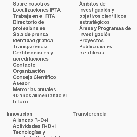
Sobre nosotros
Ámbitos de
Localizaciones IRTA
investigación y
Trabaja en el IRTA
objetivos científicos
Directorio de
estratégicos
profesionales
Áreas y Programas de
Sala de prensa
Investigación
Identidad gráfica
Proyectos
Transparencia
Publicaciones
Certificaciones y
científicas
acreditaciones
Contacto
Organización
Consejo Científico
Asesor
Memorias anuales
40 años alimentando el
futuro
Innovación
Transferencia
Alianzas R+D+i
Actividades R+D+i
Tecnologías y