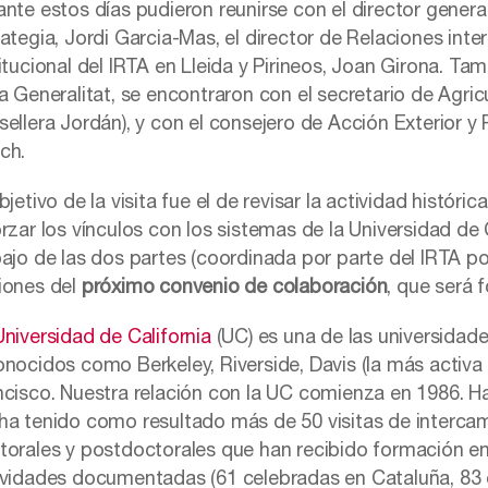
nte estos días pudieron reunirse con el director general 
rategia, Jordi Garcia-Mas, el director de Relaciones inte
titucional del IRTA en Lleida y Pirineos, Joan Girona. T
la Generalitat, se encontraron con el secretario de Agric
sellera Jordán), y con el consejero de Acción Exterior y 
ch.
bjetivo de la visita fue el de revisar la actividad históri
orzar los vínculos con los sistemas de la Universidad de
bajo de las dos partes (coordinada por parte del IRTA por
iones del
próximo convenio de colaboración
, que será 
Universidad de California
(UC) es una de las universidad
onocidos como Berkeley, Riverside, Davis (la más activa 
ncisco. Nuestra relación con la UC comienza en 1986. Ha
ha tenido como resultado más de 50 visitas de interc
torales y postdoctorales que han recibido formación en 
ividades documentadas (61 celebradas en Cataluña, 83 en