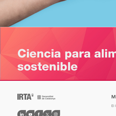
Ciencia para ali
sostenible
M
El 