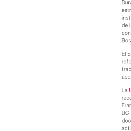
Dura
est
ins
de 
con
Bos
El o
ref
tra
acc
La
rec
Fra
UC 
doc
act