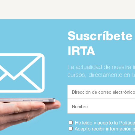
Suscríbete
IRTA
La actualidad de nuestra 
cursos, directamente en t
He leído y acepto la
Polític
Acepto recibir información 