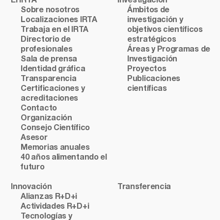
El IRTA
Investigación
Sobre nosotros
Ámbitos de
Localizaciones IRTA
investigación y
Trabaja en el IRTA
objetivos científicos
Directorio de
estratégicos
profesionales
Áreas y Programas de
Sala de prensa
Investigación
Identidad gráfica
Proyectos
Transparencia
Publicaciones
Certificaciones y
científicas
acreditaciones
Contacto
Organización
Consejo Científico
Asesor
Memorias anuales
40 años alimentando el
futuro
Innovación
Transferencia
Alianzas R+D+i
Actividades R+D+i
Tecnologías y