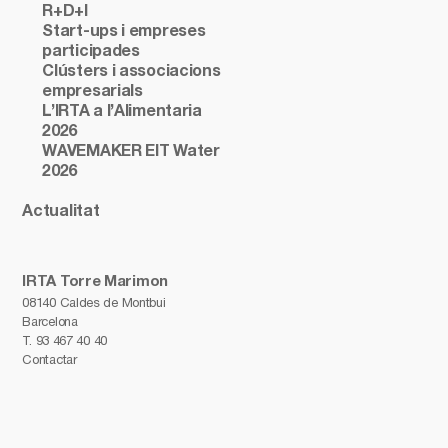
R+D+I
Start-ups i empreses
participades
Clústers i associacions
empresarials
L’IRTA a l’Alimentaria
2026
WAVEMAKER EIT Water
2026
Actualitat
IRTA Torre Marimon
08140 Caldes de Montbui
Barcelona
T.
93 467 40 40
Contactar