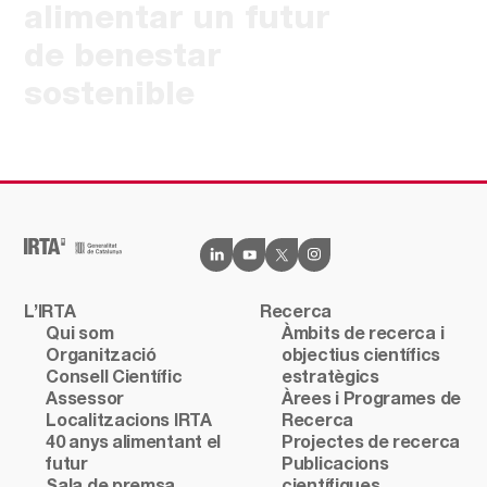
alimentar un futur
de benestar
sostenible
L’IRTA
Recerca
Qui som
Àmbits de recerca i
Organització
objectius científics
Consell Científic
estratègics
Assessor
Àrees i Programes de
Localitzacions IRTA
Recerca
40 anys alimentant el
Projectes de recerca
futur
Publicacions