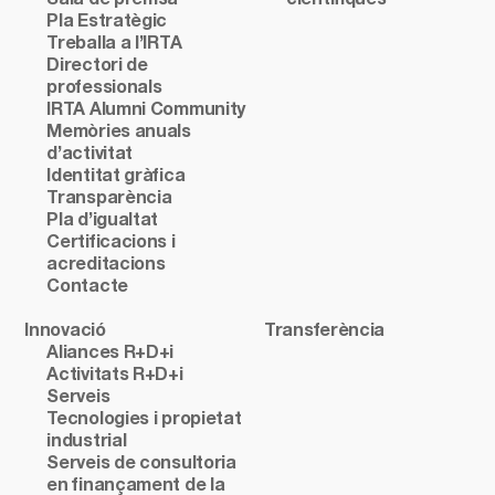
Sala de premsa
científiques
Pla Estratègic
Treballa a l’IRTA
Directori de
professionals
IRTA Alumni Community
Memòries anuals
d’activitat
Identitat gràfica
Transparència
Pla d’igualtat
Certificacions i
acreditacions
Contacte
Innovació
Transferència
Aliances R+D+i
Activitats R+D+i
Serveis
Tecnologies i propietat
industrial
Serveis de consultoria
en finançament de la