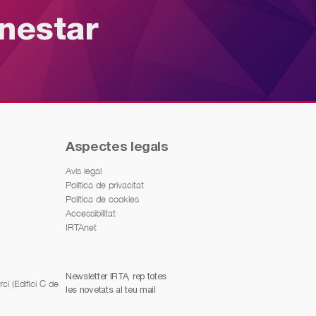
enestar
Aspectes legals
Avís legal
Política de privacitat
Política de cookies
Accessibilitat
IRTAnet
Newsletter IRTA, rep totes
í (Edifici C de
les novetats al teu mail