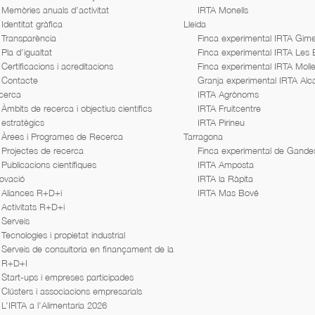
Memòries anuals d’activitat
IRTA Monells
Identitat gràfica
Lleida
Transparència
Finca experimental IRTA Gime
Pla d’igualtat
Finca experimental IRTA Les
Certificacions i acreditacions
Finca experimental IRTA Moll
Contacte
Granja experimental IRTA Alc
cerca
IRTA Agrònoms
Àmbits de recerca i objectius científics
IRTA Fruitcentre
estratègics
IRTA Pirineu
Àrees i Programes de Recerca
Tarragona
Projectes de recerca
Finca experimental de Gande
Publicacions científiques
IRTA Amposta
ovació
IRTA la Ràpita
Aliances R+D+i
IRTA Mas Bové
Activitats R+D+i
Serveis
Tecnologies i propietat industrial
Serveis de consultoria en finançament de la
R+D+I
Start-ups i empreses participades
Clústers i associacions empresarials
L’IRTA a l’Alimentaria 2026