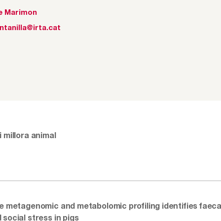
e Marimon
ntanilla@irta.cat
 millora animal
ve metagenomic and metabolomic profiling identifies faeca
social stress in pigs