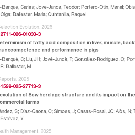
Banque, Carles; Jove-Junca, Teodor; Portero-Otin, Manel; Obis,
Olga; Ballester, Maria; Quintanilla, Raquel
election Evolution. 2026
12711-026-01030-3
eterminism of fatty acid composition in liver, muscle, back
mmunocompetence and performance in pigs
Banqué, C; Liu, JH; Jové-Juncà, T; González-Rodríguez, O; Port
, R; Ballester, M
 Reports. 2025
41598-025-27713-3
evolution of Sow herd age structure and its impact on th
commercial farms
dez, S; Díaz-Gaona, C; Simoes, J; Casas-Rosal, JC; Alòs, N; Tuse
-Estévez, V
ealth Management. 2025