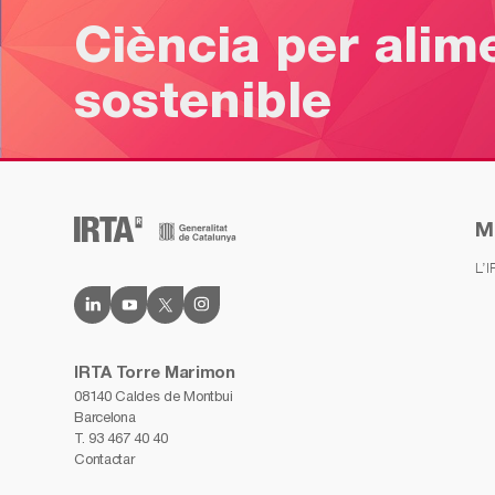
Ciència per alim
sostenible
M
L’
IRTA Torre Marimon
08140 Caldes de Montbui
Barcelona
T.
93 467 40 40
Contactar