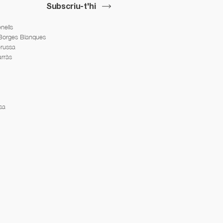
Subscriu-t'hi
nells
 Borges Blanques
erussa
arràs
sa