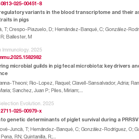
40813-025-00451-8
regulatory variants in the blood transcriptome and their a
raits in pigs
, T; Crespo-Piazuelo, D; Hernández-Banqué, C; González-Rodrí
, R; Ballester, M
in Immunology. 2025
immu.2025.1582982
ng microbial guilds in pig fecal microbiota: key drivers an
nce
oanna-Theoni; Rio-Lopez, Raquel; Clavell-Sansalvador, Adria; Ram
Maria; Sanchez, Juan P; Piles, Miriam;...
election Evolution. 2025
12711-025-00979-x
into genetic determinants of piglet survival during a PRRS
 Jové-Juncà, T; Hernández-Banqué, C; González-Rodríguez, O; Gan
 Pena, RN; Quintanilla, R;...