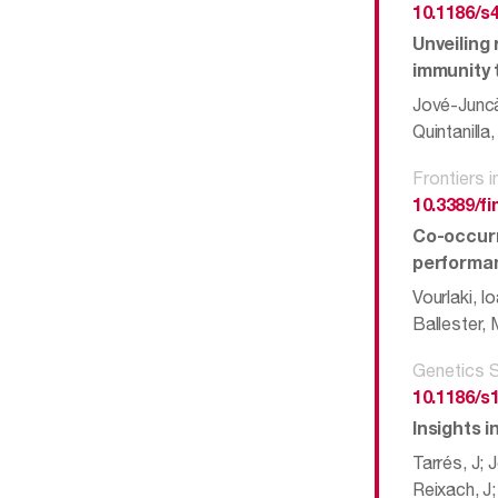
10.1186/s
Unveiling 
immunity t
Jové-Juncà
Quintanilla
Frontiers 
10.3389/f
Co-occurri
performa
Vourlaki, I
Ballester, 
Genetics S
10.1186/s
Insights 
Tarrés, J;
Reixach, J;