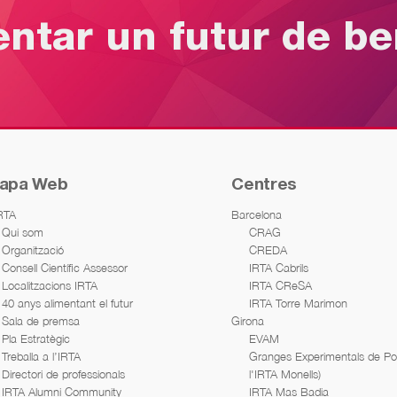
entar un futur de b
apa Web
Centres
IRTA
Barcelona
Qui som
CRAG
Organització
CREDA
Consell Científic Assessor
IRTA Cabrils
Localitzacions IRTA
IRTA CReSA
40 anys alimentant el futur
IRTA Torre Marimon
Sala de premsa
Girona
Pla Estratègic
EVAM
Treballa a l’IRTA
Granges Experimentals de Porc
Directori de professionals
l'IRTA Monells)
IRTA Alumni Community
IRTA Mas Badia