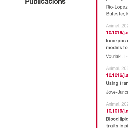
Publicacions
Rio-Lopez, R
Ballester, M
Animal. 20
10.1016/j.
Incorpora
models for
Vourlaki, I
Animal. 20
10.1016/j.
Using tran
Jove-Junca,
Animal. 20
10.1016/j.
Blood lipi
traits in p