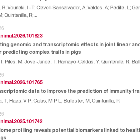
; Vourlaki, I -T; Clavell-Sansalvador, A; Valdes, A; Padilla, L; Garc
; Quintanilla, R;...
26
animal.2026.101823
ting genomic and transcriptomic effects in joint linear and
 predicting complex traits in pigs
 -T; Piles, M; Jove-Junca, T; Ramayo-Caldas, Y; Quintanilla, R; Bal
26
animal.2026.101765
scriptomic data to improve the prediction of immunity trai
 T; Haas, V P; Calus, M P L; Ballester, M; Quintanilla, R
26
animal.2025.101742
dome profiling reveals potential biomarkers linked to heal
igs