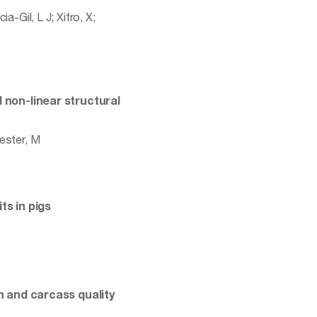
ia-Gil, L J; Xifro, X;
 non-linear structural
lester, M
ts in pigs
th and carcass quality