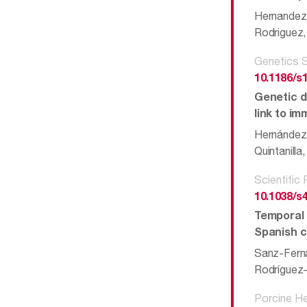
Hernandez-
Rodriguez, 
Genetics S
10.1186/s
Genetic d
link to i
Hernández-
Quintanilla
Scientific
10.1038/s
Temporal 
Spanish 
Sanz-Fernán
Rodríguez
Porcine H