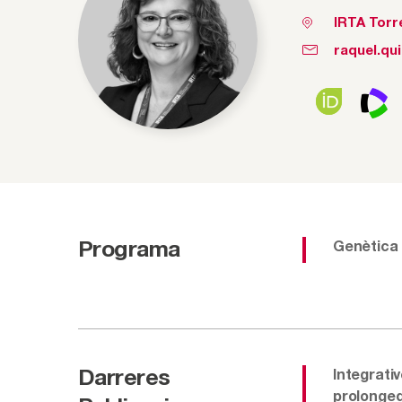
IRTA Torr
raquel.qui
Programa
Genètica i
Darreres
Integrati
prolonged 