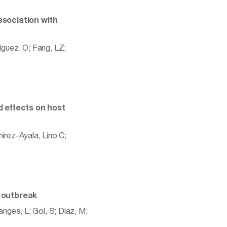
ssociation with
guez, O; Fang, LZ;
d effects on host
irez-Ayala, Lino C;
V outbreak
ges, L; Gol, S; Díaz, M;