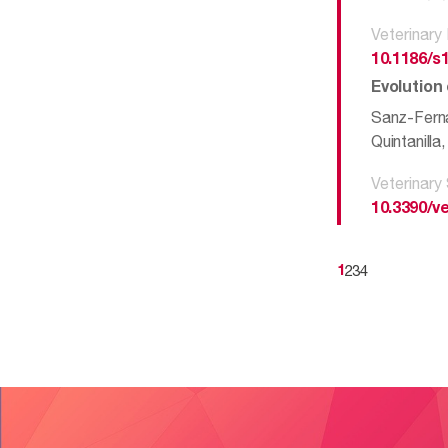
Veterinary
10.1186/s
Evolution
Sanz-Ferna
Quintanill
Veterinary
10.3390/v
2
3
4
1