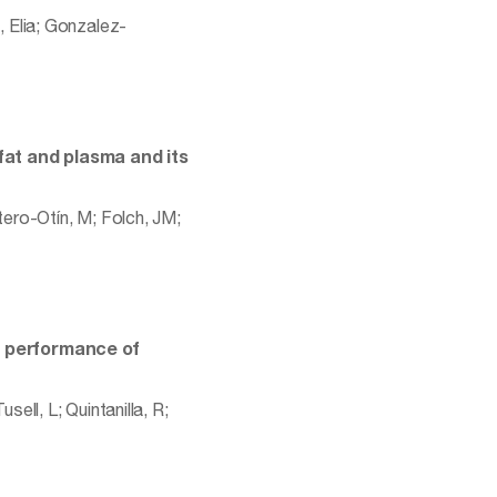
 Elia; Gonzalez-
fat and plasma and its
ero-Otín, M; Folch, JM;
e performance of
ll, L; Quintanilla, R;