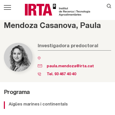
Mendoza Casanova, Paula
Investigadora predoctoral
paula.mendoza@irta.cat
Tel.
93 467 40 40
Programa
Aigües marines i continentals