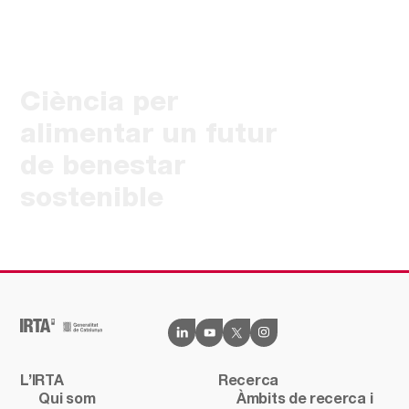
Ciència per
alimentar un futur
de benestar
sostenible
L’IRTA
Recerca
Qui som
Àmbits de recerca i