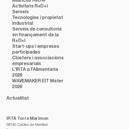
Aliances R+D+i
Activitats R+D+i
Serveis
Tecnologies i propietat
industrial
Serveis de consultoria
en finançament de la
R+D+I
Start-ups i empreses
participades
Clústers i associacions
empresarials
L’IRTA a l’Alimentaria
2026
WAVEMAKER EIT Water
2026
Actualitat
IRTA Torre Marimon
08140 Caldes de Montbui