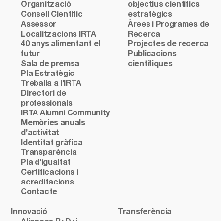
Organització
objectius científics
Consell Científic
estratègics
Assessor
Àrees i Programes de
Localitzacions IRTA
Recerca
40 anys alimentant el
Projectes de recerca
futur
Publicacions
Sala de premsa
científiques
Pla Estratègic
Treballa a l’IRTA
Directori de
professionals
IRTA Alumni Community
Memòries anuals
d’activitat
Identitat gràfica
Transparència
Pla d’igualtat
Certificacions i
acreditacions
Contacte
Innovació
Transferència