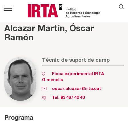
Alcazar Martín, Óscar
Ramón
Tècnic de suport de camp
Finca experimental IRTA
Gimenells
oscar.alcazar@irta.cat
Tel.
93 467 40 40
Programa