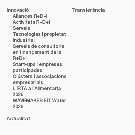
Innovació
Transferència
Aliances R+D+i
Activitats R+D+i
Serveis
Tecnologies i propietat
industrial
Serveis de consultoria
en finançament de la
R+D+I
Start-ups i empreses
participades
Clústers i associacions
empresarials
L’IRTA a l’Alimentaria
2026
WAVEMAKER EIT Water
2026
Actualitat