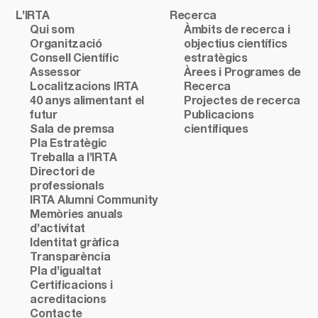
L’IRTA
Recerca
Qui som
Àmbits de recerca i
Organització
objectius científics
Consell Científic
estratègics
Assessor
Àrees i Programes de
Localitzacions IRTA
Recerca
40 anys alimentant el
Projectes de recerca
futur
Publicacions
Sala de premsa
científiques
Pla Estratègic
Treballa a l’IRTA
Directori de
professionals
IRTA Alumni Community
Memòries anuals
d’activitat
Identitat gràfica
Transparència
Pla d’igualtat
Certificacions i
acreditacions
Contacte