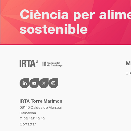
Ciència per alim
sostenible
M
L’
IRTA Torre Marimon
08140 Caldes de Montbui
Barcelona
T.
93 467 40 40
Contactar