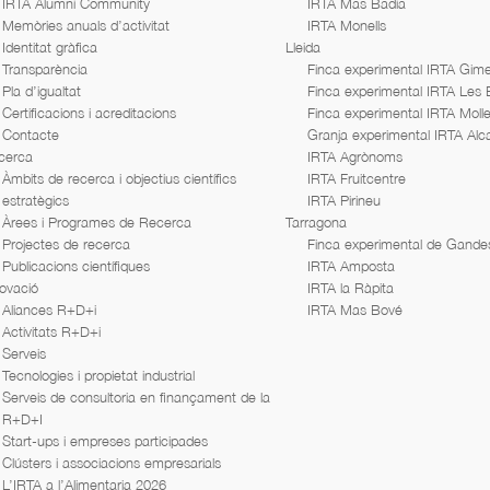
IRTA Alumni Community
IRTA Mas Badia
Memòries anuals d’activitat
IRTA Monells
Identitat gràfica
Lleida
Transparència
Finca experimental IRTA Gime
Pla d’igualtat
Finca experimental IRTA Les
Certificacions i acreditacions
Finca experimental IRTA Moll
Contacte
Granja experimental IRTA Alc
cerca
IRTA Agrònoms
Àmbits de recerca i objectius científics
IRTA Fruitcentre
estratègics
IRTA Pirineu
Àrees i Programes de Recerca
Tarragona
Projectes de recerca
Finca experimental de Gande
Publicacions científiques
IRTA Amposta
ovació
IRTA la Ràpita
Aliances R+D+i
IRTA Mas Bové
Activitats R+D+i
Serveis
Tecnologies i propietat industrial
Serveis de consultoria en finançament de la
R+D+I
Start-ups i empreses participades
Clústers i associacions empresarials
L’IRTA a l’Alimentaria 2026