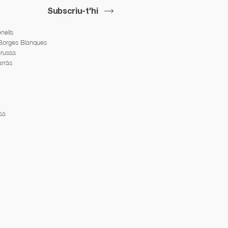
Subscriu-t'hi
nells
 Borges Blanques
erussa
arràs
sa