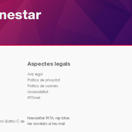
enestar
Aspectes legals
Avís legal
Política de privacitat
Política de cookies
Accessibilitat
IRTAnet
Newsletter IRTA, rep totes
í (Edifici C de
les novetats al teu mail