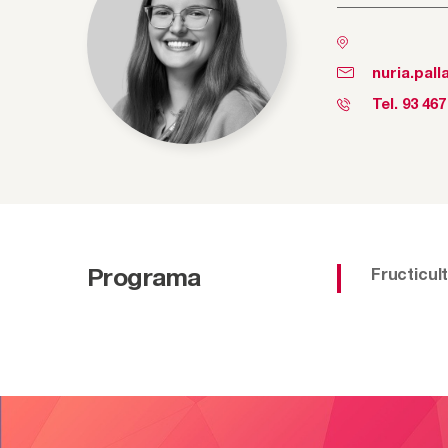
nuria.pall
Tel.
93 467
Programa
Fructicul