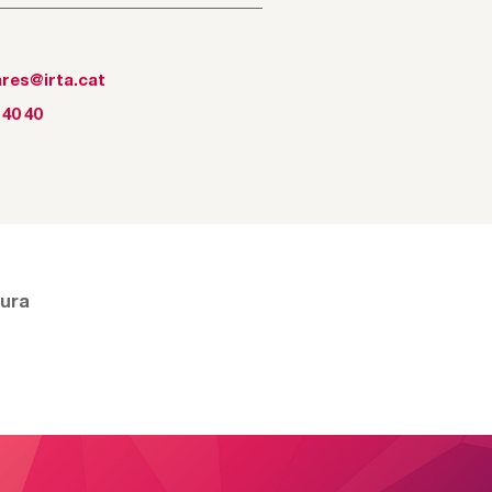
ares@irta.cat
 40 40
tura