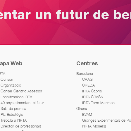
entar un futur de b
apa Web
Centres
IRTA
Barcelona
Qui som
CRAG
Organització
CREDA
Consell Científic Assessor
IRTA Cabrils
Localitzacions IRTA
IRTA CReSA
40 anys alimentant el futur
IRTA Torre Marimon
Sala de premsa
Girona
Pla Estratègic
EVAM
Treballa a l’IRTA
Granges Experimentals de Porc
Directori de professionals
l'IRTA Monells)