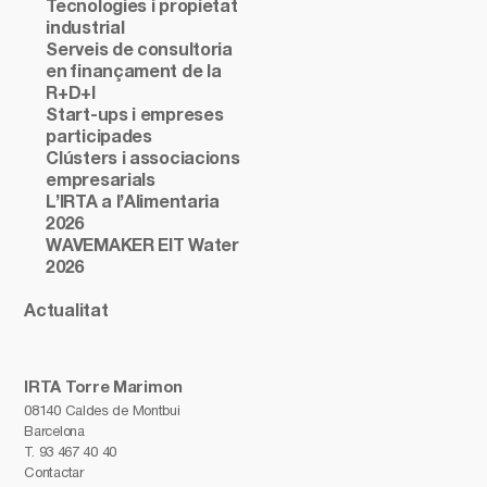
Tecnologies i propietat
industrial
Serveis de consultoria
en finançament de la
R+D+I
Start-ups i empreses
participades
Clústers i associacions
empresarials
L’IRTA a l’Alimentaria
2026
WAVEMAKER EIT Water
2026
Actualitat
IRTA Torre Marimon
08140 Caldes de Montbui
Barcelona
T.
93 467 40 40
Contactar