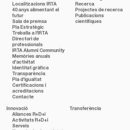
Localitzacions IRTA
Recerca
40 anys alimentant el
Projectes de recerca
futur
Publicacions
Sala de premsa
científiques
Pla Estratègic
Treballa a l’IRTA
Directori de
professionals
IRTA Alumni Community
Memòries anuals
d’activitat
Identitat gràfica
Transparència
Pla d’igualtat
Certificacions i
acreditacions
Contacte
Innovació
Transferència
Aliances R+D+i
Activitats R+D+i
Serveis