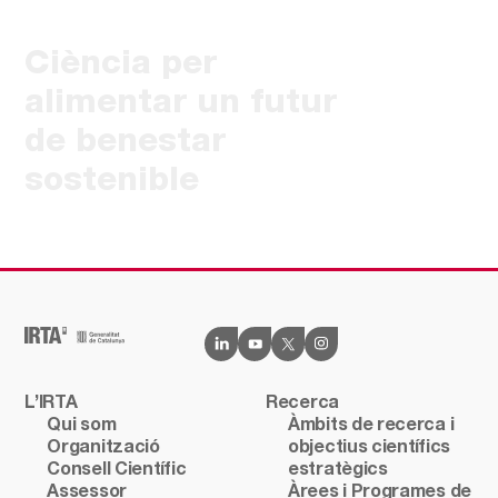
Ciència per
alimentar un futur
de benestar
sostenible
L’IRTA
Recerca
Qui som
Àmbits de recerca i
Organització
objectius científics
Consell Científic
estratègics
Assessor
Àrees i Programes de